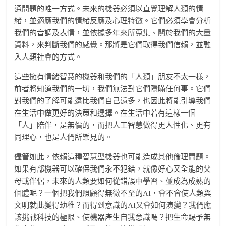
通問題的唯一方式。未來的機器必須以直覺理解人類的情
緒，並適應我們的情緒反應及心理特徵。它們必須學會分析
我們的音調及表情，並依據多年來所蒐集、關於我們的大量
資料，來判斷我們的感覺。那將是它們取得我們信賴，並融
入人類社會的方式。
這些擁有情緒智慧的機器和我們的「人類」朋友不太一樣，
前者將知道我們的一切，我們無法對它們隱瞞任何事。它們
對我們的了解可能遠比我們自己還多，也因此將能引導我們
在生活中做更好的決策和選擇。在生活中若有這樣一個
「人」陪伴，是無價的，而把人工智慧做得更人性化、更有
同理心，也是人們所樂見的。
儘管如此，依賴這種智慧型機器也可能造成其他倫理問題。
如果有部機器可以確保我們永不犯錯，就像好心又全能的父
母或伴侶，未來的人類要如何從錯誤中學習、並成為成熟的
個體呢？一個把我們照顧得無微不至的AI，會不會使人類與
文明就此變得幼稚？而得到意識的AI又會如何演變？我們應
該挑戰科技的極限、使機器產生自我意識嗎？把生命賜予無