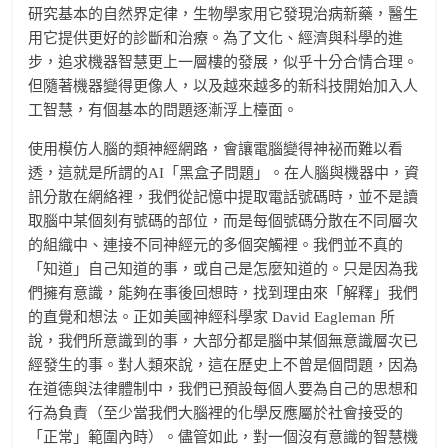
研究基本的自然界定律，生物學家用它發現治病新藥，醫生
用它提供更好的診斷和治療。為了文化、經濟與科學的進
步，追求機器智慧更上一層樓的發展，似乎十分合情合理。
但隨著機器變得更像人，以及越來越多的新科技開始加入人
工智慧，有個基本的問題逐漸浮上檯面。
使用模仿人腦的類神經網路，會讓電腦變得神祕而難以看
透，這就是所謂的AI「黑盒子問題」。在人腦與機器中，資
訊分散在網絡裡，我們從記憶中提取電話號碼時，並不是讀
取腦中某個刻有號碼的部位，而是每個號碼分散在不同層次
的組織中、連接不同神經元的多個突觸裡。我們並不真的
「知道」自己知道的事，或自己是怎麼知道的。只是因為我
們擁有意識，能夠在事後回想時，找到理由來「解釋」我們
的直覺和想法。正如美國神經科學家 David Eagleman 所
說，我們所意識到的事，大部分都是腦中某個無意識層次已
經發生的事。對人類來說，這在歷史上不曾是個問題，因為
在道德與法律體制中，我們已預設每個人要為自己的思想和
行為負責（至少當我們大腦裡的化學反應屬於社會接受的
「正常」範圍內時）。儘管如此，對一個沒有意識的智慧機