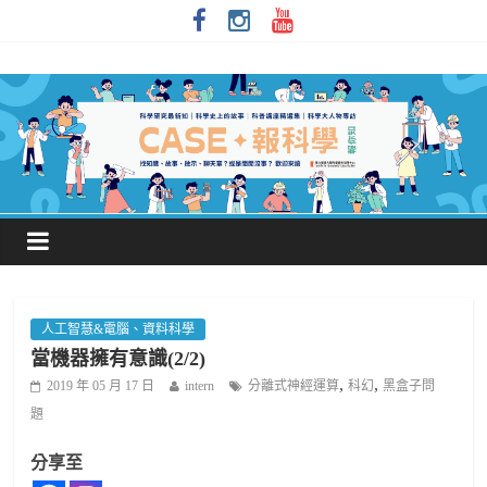
人工智慧&電腦、資料科學
當機器擁有意識(2/2)
,
,
2019 年 05 月 17 日
intern
分離式神經運算
科幻
黑盒子問
題
分享至