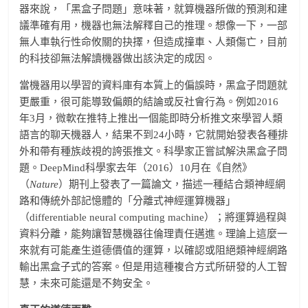
器來說，「黑盒子問題」意味著，就算機器所做的預測和建
議準確有用，機器也無法解釋自己的推理。想像一下，一部
無人車執行性命攸關的抉擇，但造成撞車、人類傷亡，目前
的科技卻無法解讀機器做出該決定的成因。
當機器用以學習的資料庫有本質上的偏誤時，黑盒子問題就
更嚴重，很可能導致偏頗的結論或反社會行為。例如2016
年3月，微軟在推特上推出一個能即時分析推文來學習人類
語言的聊天機器人，結果不到24小時，它就開始發表各種排
外和帶有種族歧視的誇張推文。科學家正嘗試解決黑盒子問
題。DeepMind科學家去年（2016）10月在《自然》
（
Nature
）期刊上發表了一篇論文，描述一種結合類神經網
路和傳統外部記憶體的「分離式神經運算機器」
（differentiable neural computing machine）；將運算過程與
資料分離，能夠讓智慧機器往倫理責任邁進。理論上這麼一
來就有可能產生道德價值的運算，以確認或阻絕類神經網路
輸出黑盒子式的答案。但是用這種複合方式所研發的人工智
慧，未來可能還是不夠安全。