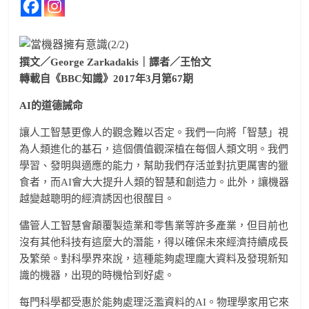
撰文／George Zarkadakis｜譯者／王怡文
轉載自《BBC知識》2017年3
月第67期
AI
的道德誡命
讓人工智慧更像人的觀念難以否定。我們一向將「智慧」視
為人類進化的基石，這個價值觀深植在每個人類文明。我們
學習、發明與適應的能力，幫助我們存活並對抗更厲害的獵
食者，而AI會大大提升人類的智慧和創造力。此外，讓機器
越變越聰明的經濟誘因也很醒目。
儘管人工智慧會顛覆製造業和零售業等許多產業，但目前也
沒有其他科技有這麼大的潛能，得以確保未來經濟持續成長
及繁榮。對科學界來說，這種能夠處理龐大資料及發現新知
識的機器，出現的時機恰到好處。
每門科學都受惠於能夠處理泛濫資料的AI。物理學家用它來