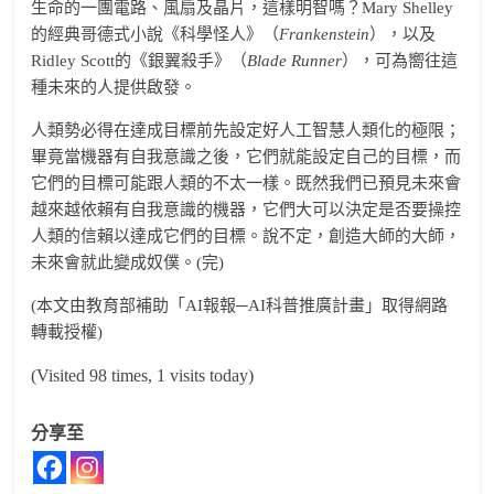
生命的一團電路、風扇及晶片，這樣明智嗎？Mary Shelley
的經典哥德式小說《科學怪人》（
Frankenstein
），以及
Ridley Scott的《銀翼殺手》（
Blade Runner
），可為嚮往這
種未來的人提供啟發。
人類勢必得在達成目標前先設定好人工智慧人類化的極限；
畢竟當機器有自我意識之後，它們就能設定自己的目標，而
它們的目標可能跟人類的不太一樣。既然我們已預見未來會
越來越依賴有自我意識的機器，它們大可以決定是否要操控
人類的信賴以達成它們的目標。說不定，創造大師的大師，
未來會就此變成奴僕。(完)
(本文由教育部補助「AI報報─AI科普推廣計畫」取得網路
轉載授權)
(Visited 98 times, 1 visits today)
分享至