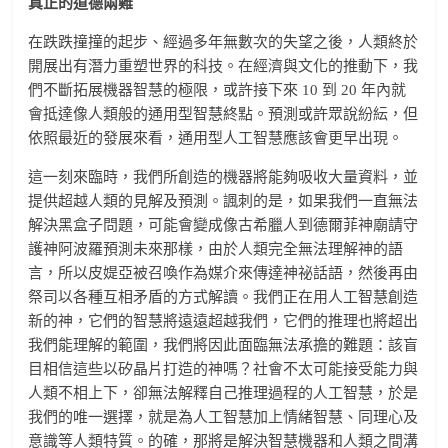
真正的道德兩難
在跌跌撞撞的起步、經過多年無數次的失望之後，人類終於
開展出有潛力重塑世界的科技。在經濟與文化的推動下，我
們不斷拓展機器智慧的極限，或許接下來 10 到 20 年內就
會抵達像人類般的通用型智慧終點。預測或許眾說紛紜，但
依照最近的發展來看，通用型人工智慧應該會更早出現。
這一刻來臨時，我們所創造的機器將能夠吸收大量資料，並
提供超越人類的見解及預測。諷刺的是，如果我們一直無法
解決黑盒子問題，可能會變成像古希臘人到德爾菲神廟請守
護神阿波羅預測未來那樣，由於人類完全無法理解神的語
言，所以皮媞亞被召喚作為媒介來傳達神祕話語，然後再由
祭司以各種互相矛盾的方式解讀。我們正在用人工智慧創造
新的神，它們的智慧將遠遠超越我們，它們的推理也將超出
我們能理解的範圍，我們將因此面臨無法承擔的難題：該盲
目相信這些以矽晶片打造的神嗎？社會不太可能接受能力與
人類不相上下，卻無法解釋自己推理過程的人工智慧，於是
我們的唯一選擇，就是為人工智慧加上情緒智慧、同理心及
意識等人類特質。的確，那將是解決智慧機器和人類之間溝