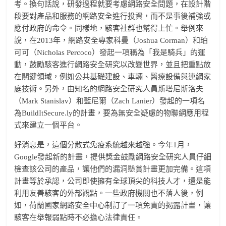
考。換句話說，研發過程就要考慮網路安全問題，在設計階
段要對產品和服務的網路安全進行投資，而不是事後補強或
應付政府的命令。同樣地，駭客社群也幫得上忙。舉例來
說，在2013年，網路安全專家科曼（Joshua Corman）和珀
可可（Nicholas Percoco）發起一項稱為「我是騎兵」的運
動，鼓勵駭客進行網路安全研究以改變世界，並且把重點放
在關鍵領域，例如公共基礎建設、車輛、醫療設備與連網家
庭技術。另外，由知名的網路安全研究人員斯塔尼斯洛夫
（Mark Stanislav）和藍尼爾（Zach Lanier）發起的一項名
為BuildItSecure.ly的計畫，要為無安全疑慮的物聯網應用程
式來建立一個平台。
好消息是，這個分散式免疫系統越來越強。今年1月，
Google發起新的計畫，提供獎金鼓勵網路安全研究人員仔細
檢查該公司的產品，讓他們的漏洞懸賞計畫更加完備。這項
計畫等於承認，公司即使擁有全球頂尖的科技人才，還是能
利用友善駭客的外部觀點。一些政府機關也不落人後，例
如，荷蘭國家網路安全中心制訂了一項免責的揭露計畫，讓
駭客在舉報弱點時不必擔心法律責任。