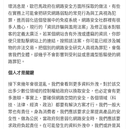
壞消息是，歐巴馬政府在網路安全方面所採取的做法，有些
在實務上可能會把研究網路弱點的常見行為與工具視為犯
罪，進而弱化這個發展中的免疫系統。網路安全社群裡有很
多人擔心，現行的「資訊詐騙與濫用法案」及修正版本對駭
客的定義太廣泛。若某個網站含有外洩或遭竊的資訊，你即
使只是點擊網站上的連結，按照該法案，你可能已經涉及贓
物的非法交易。把個別的網路安全研究人員視為罪犯，會傷
害我們全體，卻幾乎不會影響到受利益或意識型態驅使的網
路罪犯。
個人才是關鍵
接下來幾年會很混亂。我們會看到更多資料外洩，對於該交
出多少數位領域的控制權給政府以換取安全，也必定會有更
多激辯。事實上，要確保網路空間的安全，各個領域（科
技、法律、經濟、政治）都要有解決方案才行。我們一般大
眾也有責任。身為消費者，我們應該要求企業提高產品的安
全性。做為公民，當政府刻意弱化網路安全時，我們應該要
求政府負起責任。在可能發生的資料外洩中，我們或許是其