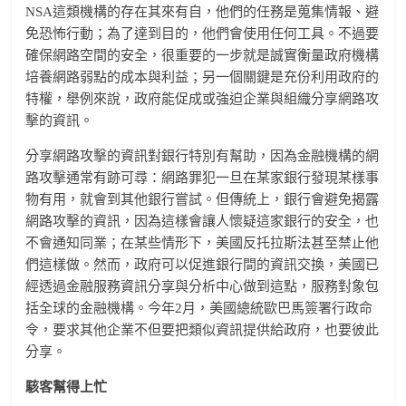
NSA這類機構的存在其來有自，他們的任務是蒐集情報、避
免恐怖行動；為了達到目的，他們會使用任何工具。不過要
確保網路空間的安全，很重要的一步就是誠實衡量政府機構
培養網路弱點的成本與利益；另一個關鍵是充份利用政府的
特權，舉例來說，政府能促成或強迫企業與組織分享網路攻
擊的資訊。
分享網路攻擊的資訊對銀行特別有幫助，因為金融機構的網
路攻擊通常有跡可尋：網路罪犯一旦在某家銀行發現某樣事
物有用，就會到其他銀行嘗試。但傳統上，銀行會避免揭露
網路攻擊的資訊，因為這樣會讓人懷疑這家銀行的安全，也
不會通知同業；在某些情形下，美國反托拉斯法甚至禁止他
們這樣做。然而，政府可以促進銀行間的資訊交換，美國已
經透過金融服務資訊分享與分析中心做到這點，服務對象包
括全球的金融機構。今年2月，美國總統歐巴馬簽署行政命
令，要求其他企業不但要把類似資訊提供給政府，也要彼此
分享。
駭客幫得上忙