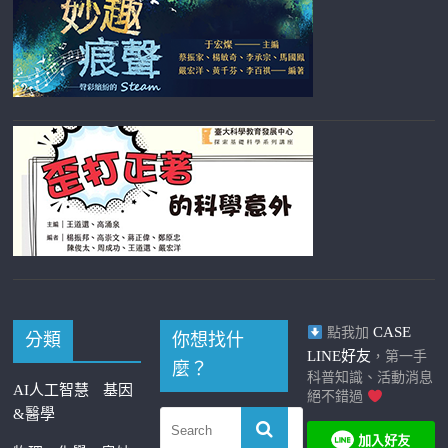
CASE
點我加
分類
你想找什
LINE好友
，第一手
麼？
科普知識、活動消息
AI人工智慧
基因
絕不錯過
&醫學