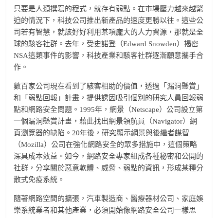
只要是人類撰寫的程式，就存有弱點。在市場壓力越來越緊
迫的情況下，科技公司推出新產品的速度更勝以往。這些公
司若有智慧，就該好好利用某項龐大的人力資源，那就是全
球的駭客社群。去年，受史諾登（Edward Snowden）揭密
NSA這類事件的影響，科技產業和駭客社群逐漸願意攜手合
作。
數百家公司現在看到了駭客相助的價值，透過「漏洞懸賞」
和「弱點回報」計畫，提供誘因吸引個別的研究人員回報弱
點和網路安全問題。1995年，網景（Netscape）公司設立第
一個漏洞懸賞計畫，藉此找出網景領航員（Navigator）網
頁瀏覽器的缺陷。20年後，研究顯示網景與後繼者謀智
（Mozilla）公司在強化網路安全的眾多措施中，這個策略
深具成本效益。如今，網路安全專家組成各種秘密和公開的
社群，分享關於惡意軟體、威脅、弱點的資訊，形成某種分
散式免疫系統。
隨著網路空間的擴張，汽車製造商、醫療器材公司、家庭娛
樂系統業者和其他產業，必須開始像網路安全公司一樣思