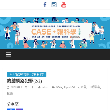
人工智慧&電腦、資料科學
終結網路犯罪(2/2)
,
,
,
,
2020 年 11 月 15 日
intern
NSA
OpenSSL
史諾登
白帽駭客
稜鏡
分享至