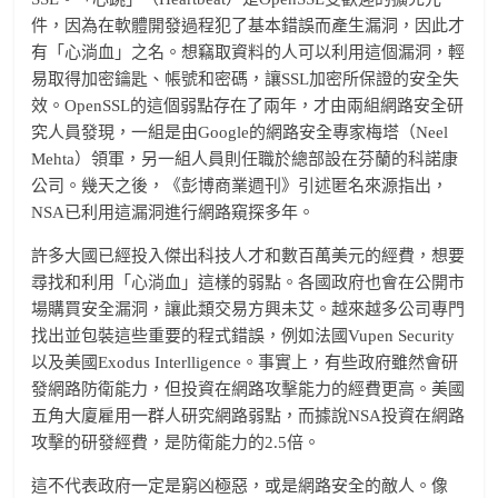
件，因為在軟體開發過程犯了基本錯誤而產生漏洞，因此才
有「心淌血」之名。想竊取資料的人可以利用這個漏洞，輕
易取得加密鑰匙、帳號和密碼，讓SSL加密所保證的安全失
效。OpenSSL的這個弱點存在了兩年，才由兩組網路安全研
究人員發現，一組是由Google的網路安全專家梅塔（Neel
Mehta）領軍，另一組人員則任職於總部設在芬蘭的科諾康
公司。幾天之後，《彭博商業週刊》引述匿名來源指出，
NSA已利用這漏洞進行網路窺探多年。
許多大國已經投入傑出科技人才和數百萬美元的經費，想要
尋找和利用「心淌血」這樣的弱點。各國政府也會在公開市
場購買安全漏洞，讓此類交易方興未艾。越來越多公司專門
找出並包裝這些重要的程式錯誤，例如法國Vupen Security
以及美國Exodus Interlligence。事實上，有些政府雖然會研
發網路防衛能力，但投資在網路攻擊能力的經費更高。美國
五角大廈雇用一群人研究網路弱點，而據說NSA投資在網路
攻擊的研發經費，是防衛能力的2.5倍。
這不代表政府一定是窮凶極惡，或是網路安全的敵人。像