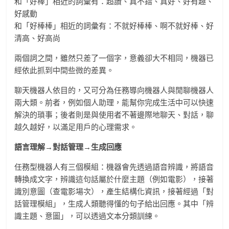
和「好棒」相近的詞彙有：超讚、真不錯、真好、好有趣、
好感動
和「好棒棒」相近的詞彙有：不就好棒棒、啊不就好棒、好
清高、好高尚
兩個詞之間，雖然只差了一個字，意義卻大不相同，機器已
經依此抓到中間些微的差異。
聊天機器人依目的，又可分為任務導向機器人與閒聊機器人
兩大類。前者，例如個人助理，能幫你完成生活中可以快速
解決的瑣事；後者則是與使用者不著邊際地聊天、對話，聊
越久越好，以滿足用戶的心理需求。
語言理解→對話管理→生成回應
任務型機器人有三個模組：機器會先透過語音辨識，將語音
轉換成文字，辨識這句話屬於什麼主題（例如電影），接著
識別意圖（查電影場次），產生結構化資訊，接著經過「對
話管理模組」，生成人類聽得懂的句子給出回應。其中「辨
識主題、意圖」，可以透過文本分類訓練。