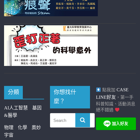
CASE
點我加
分類
你想找什
LINE好友
，第一手
麼？
科普知識、活動消息
AI人工智慧
基因
絕不錯過
&醫學
物理
化學
奧妙
宇宙