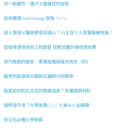
加一點鹽巴，讓沙士變瘋狂的祕密
如何選擇Good Energy食物！(一)
病人覺得AI醫師更有同理心？AI正在介入真實醫療現場！
從咖啡漬得到的工程啟發 控制流體的咖啡環效應
商代晚期的旗斿、軍事組織與城池攻防（四）
戰爭的起源與中國新石器時代的戰爭
衛星如何對抗太空的極端溫度？多層隔熱材料
咖啡渣不渣？化學故事(二)：化身SCG永續磚
防災包必備化學物質