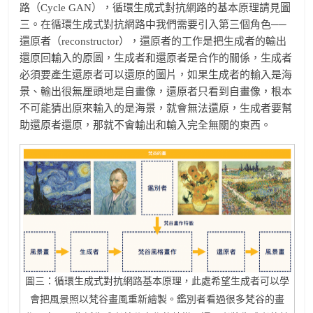
路（Cycle GAN），循環生成式對抗網路的基本原理請見圖
三。在循環生成式對抗網路中我們需要引入第三個角色──
還原者（reconstructor），還原者的工作是把生成者的輸出
還原回輸入的原圖，生成者和還原者是合作的關係，生成者
必須要產生還原者可以還原的圖片，如果生成者的輸入是海
景、輸出很無厘頭地是自畫像，還原者只看到自畫像，根本
不可能猜出原來輸入的是海景，就會無法還原，生成者要幫
助還原者還原，那就不會輸出和輸入完全無關的東西。
圖三：循環生成式對抗網路基本原理，此處希望生成者可以學
會把風景照以梵谷畫風重新繪製。鑑別者看過很多梵谷的畫