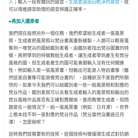
人
；輸入一段有雜訊的語音，
生成者還原回乾淨的語音
，就
可以增進語音助理的語音辨識正確率。
●再加入還原者
我們現在設想另外一個任務，我們希望給生成者一張風景
照，生成者把風景照以梵谷畫風重新繪製，人類可以輕易蒐
集到一堆梵谷的圖給鑑別者看，由鑑別者找出梵谷圖畫的特
徵，再把學到的特徵教給生成者，讓生成者學到產生有梵谷
風格的圖，但生成者產生的圖可能會跟輸入沒有任何關連
性，例如輸入是一張風景畫，但輸出可能是人物自畫像（雖
然這張自畫像可能很像梵谷畫的），這種狀況不是我們所期
待的。如果今天我們可以給鑑別者一些一般風景照和對應的
梵谷作品，鑑別者就可以去看生成者輸入的風景照和輸出的
梵谷風格作品是否有正確對應關係，進而教導生成者，但問
題是在一般情況下，給一張風景畫（例如：日月潭），世界
上根本找不到一張對應的梵谷作品（梵谷當然沒畫過日月
潭），怎麼辦呢？
這時我們就需要新的技術，這個技術叫做循環生成式對抗網