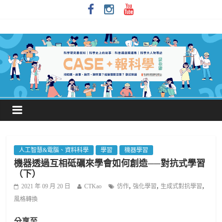
人工智慧&電腦、資料科學
學習
機器學習
機器透過互相砥礪來學會如何創造──對抗式學習
（下）
,
,
,
2021 年 09 月 20 日
CTKao
仿作
強化學習
生成式對抗學習
風格轉換
分享至