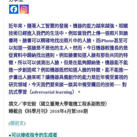
近年來，隨著人工智慧的發展，機器的能力越來越強，相關
技術已經進入我們的生活中，例如當我們上傳一張照片到臉
書時，臉書可以精確地找出照片中的人臉，而iPhone甚至可
以知道一張臉是不是他的主人。然而，今日機器較擅長的是
從資料中歸納找出通則，例如臉書知道人臉有那些共同的特
徵，所以可以偵測出人臉，但是在能夠歸納後，機器能不能
進一步創造呢？例如機器既然知道人臉的特徵，能不能進一
步畫出人臉來呢？讓
機器具備創作的能力是近年備受重視的
研究領域，今天我們要來談一談其中備受矚目的技術── 對
抗式學習（adversarial learning）。
撰文／李宏毅（國立臺灣大學電機工程系副教授）
轉載自《科學月刊》2018年4月第580期
(
續前文
)
●可以接收指令的生成者