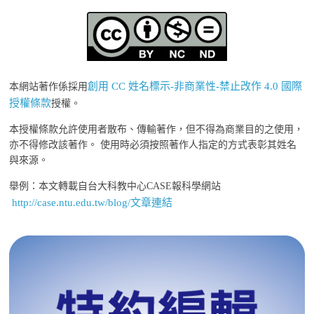
創用 CC 姓名標示-非商業性-禁止改作 4.0 國際
本網站著作係採用
授權條款
授權。
本授權條款允許使用者散布、傳輸著作，但不得為商業目的之使用，
亦不得修改該著作。 使用時必須按照著作人指定的方式表彰其姓名
與來源。
舉例：本文轉載自台大科教中心CASE報科學網站
http://case.ntu.edu.tw/blog/文章連結