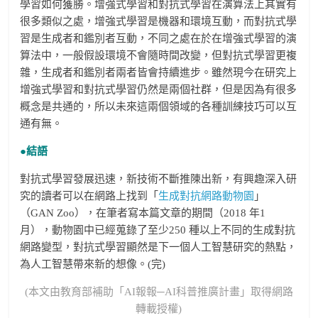
學習如何獲勝。增強式學習和對抗式學習在演算法上其實有
很多類似之處，增強式學習是機器和環境互動，而對抗式學
習是生成者和鑑別者互動，不同之處在於在增強式學習的演
算法中，一般假設環境不會隨時間改變，但對抗式學習更複
雜，生成者和鑑別者兩者皆會持續進步。雖然現今在研究上
增強式學習和對抗式學習仍然是兩個社群，但是因為有很多
概念是共通的，所以未來這兩個領域的各種訓練技巧可以互
通有無。
●結語
對抗式學習發展迅速，新技術不斷推陳出新，有興趣深入研
究的讀者可以在網路上找到「
生成對抗網路動物園
」
（GAN Zoo），在筆者寫本篇文章的期間（2018 年1
月），動物園中已經蒐錄了至少250 種以上不同的生成對抗
網路變型，對抗式學習顯然是下一個人工智慧研究的熱點，
為人工智慧帶來新的想像。(完)
(本文由教育部補助「AI報報─AI科普推廣計畫」取得網路
轉載授權)