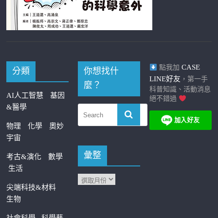
CASE
點我加
分類
你想找什
LINE好友
，第一手
麼？
科普知識、活動消息
AI人工智慧
基因
絕不錯過
&醫學
物理
化學
奧妙
宇宙
彙整
考古&演化
數學
生活
尖端科技&材料
生物