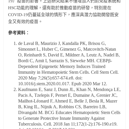
19）疫苗的影響。上述研究結果不僅增加人們對免疫系統和
HSC功能的理解，還有助於推動疫苗的研發，特別是在
COVID-19仍蔓延全球的情形下，應深具潛力協助開發既安
全又有效的疫苗。
參考資料：
de Laval B, Maurizio J, Kandalla PK, Brisou G,
Simonnet L, Huber C, Gimenez G, Matcovitch-Natan
O, Reinhardt S, David E, Mildner A, Leutz A, Nadel B,
Bordi C, Amit I, Sarrazin S, Sieweke MH. CEBPβ-
Dependent Epigenetic Memory Induces Trained
Immunity in Hematopoietic Stem Cells. Cell Stem Cell.
2020 May 7;26(5):657-674.e8. doi:
10.1016/j.stem.2020.01.017. Epub 2020 Mar 12.
Kaufmann E, Sanz J, Dunn JL, Khan N, Mendonça LE,
Pacis A, Tzelepis F, Pernet E, Dumaine A, Grenier JC,
Mailhot-Léonard F, Ahmed E, Belle J, Besla R, Mazer
B, King IL, Nijnik A, Robbins CS, Barreiro LB,
Divangahi M. BCG Educates Hematopoietic Stem Cells
to Generate Protective Innate Immunity Against
Tuberculosis. Cell. 2018 Jan 11;172(1-2):176-190.e19.