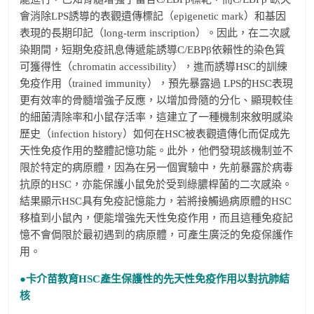
會消除LPS誘導的表觀遺傳標記（epigenetic mark）和基因
表現的長期印記（long-term inscription）。因此，在二次感
染期間，短期免疫訊息傳遞能誘導C/EBPβ依賴性的染色質
可獲得性（chromatin accessibility），進而誘導HSC的訓練
免疫作用（trained immunity），預先暴露過 LPS的HSC表現
更有效率的骨髓增強子反應，以增加骨隨的分化、顯現較佳
的細菌清除率和小鼠存活率，這建立了一種機制來敘明感染
歷史（infection history）如何在HSC被表觀遺傳化而促成先
天性免疫作用的整體記憶功能。此外，他們發現該機制並不
限於特定的病原體，因為在另一個實驗中，先前暴露於病毒
抗原的HSC，亦能保護小鼠免於受到綠膿桿菌的二次感染。
結果顯示HSC具有免疫記憶能力，若將接觸過病原體的HSC
移植到小鼠內，便能增強先天性免疫作用，而且這種免疫記
憶不會侷限於最初遇到的病原體，可產生廣泛的免疫保護作
用。
●卡介苗教育
HSC
產生保護性的先天性免疫作用以對抗肺結
核