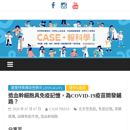
嚴重特殊傳染性肺炎 (2019-nCoV)
醫學&基因
造血幹細胞具免疫記憶，為COVID-19疫苗開發鋪
路？
,
,
2020 年 07 月 07 日
CASE PRESS
先天性免疫
免疫記憶
表觀
,
,
遺傳
訓練免疫作用
造血幹細胞
分享至