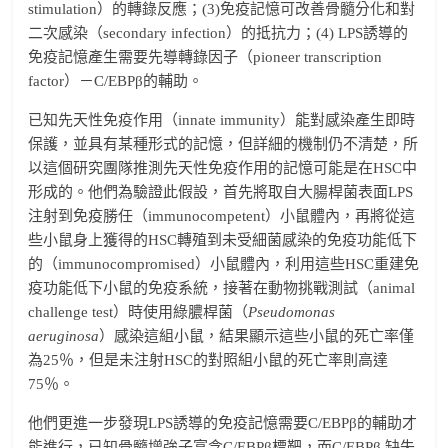
stimulation）的轉錄反應；(3)免疫記憶可改善骨髓分化和對
二次感染（secondary infection）的抵抗力；(4) LPS誘導的
免疫記憶產生需要先導轉錄因子（pioneer transcription
factor）－C/EBPβ的輔助。
已知先天性免疫作用（innate immunity）能對感染產生即時
保護，並具有某種形式的記憶，但詳細的機制仍不清楚，所
以這個研究團隊推測先天性免疫作用的記憶可能是在HSC中
形成的。他們為驗證此假設，首先將取自大腸桿菌表面LPS
注射到免疫勝任（immunocompetent）小鼠體內，再將從這
些小鼠身上獲得的HSC轉殖到未受細菌感染的免疫功能低下
的（immunocompromised）小鼠體內，利用這些HSC重建免
疫功能低下小鼠的免疫系統，接著在動物挑戰測試（animal
challenge test）時使用綠膿桿菌（
Pseudomonas
aeruginosa
）感染這組小鼠，結果顯示這些小鼠的死亡率僅
為25％，但是未注射HSC的對照組小鼠的死亡率則高達
75％。
他們更進一步發現LPS誘導的免疫記憶需要C/EBPβ的輔助才
能進行，已知骨髓增強子富含C/EBPβ標靶，而C/EBPβ 缺失