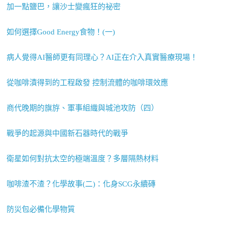
加一點鹽巴，讓沙士變瘋狂的祕密
如何選擇Good Energy食物！(一)
病人覺得AI醫師更有同理心？AI正在介入真實醫療現場！
從咖啡漬得到的工程啟發 控制流體的咖啡環效應
商代晚期的旗斿、軍事組織與城池攻防（四）
戰爭的起源與中國新石器時代的戰爭
衛星如何對抗太空的極端溫度？多層隔熱材料
咖啡渣不渣？化學故事(二)：化身SCG永續磚
防災包必備化學物質