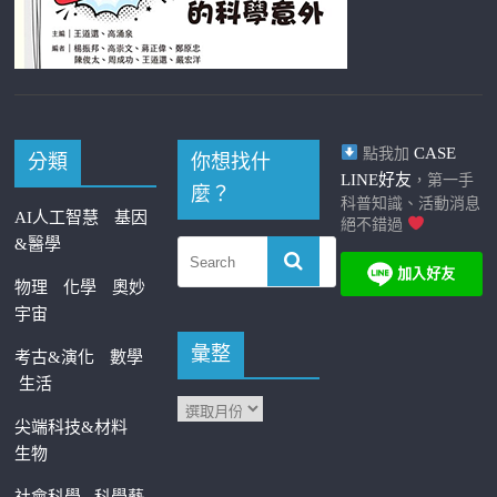
CASE
點我加
分類
你想找什
LINE好友
，第一手
麼？
科普知識、活動消息
AI人工智慧
基因
絕不錯過
&醫學
物理
化學
奧妙
宇宙
彙整
考古&演化
數學
生活
尖端科技&材料
生物