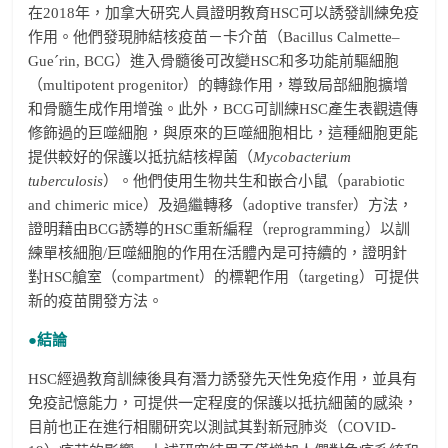
在2018年，加拿大研究人員證明教育HSC可以誘發訓練免疫
作用。他們發現肺結核疫苗－卡介苗（Bacillus Calmette–
Gue´rin, BCG）進入骨髓後可改變HSC和多功能前驅細胞
（multipotent progenitor）的轉錄作用，導致局部細胞擴增
和骨髓生成作用增強。此外，BCG可訓練HSC產生表觀遺傳
修飾過的巨噬細胞，與原來的巨噬細胞相比，這種細胞更能
提供較好的保護以抵抗結核桿菌（
Mycobacterium
tuberculosis
）。他們使用生物共生和嵌合小鼠（parabiotic
and chimeric mice）及過繼轉移（adoptive transfer）方法，
證明藉由BCG誘導的HSC重新編程（reprogramming）以訓
練單核細胞/巨噬細胞的作用在活體內是可持續的，證明針
對HSC艙室（compartment）的標靶作用（targeting）可提供
新的疫苗開發方法。
●結論
HSC經過教育訓練後具有潛力誘發先天性免疫作用，並具有
免疫記憶能力，可提供一定程度的保護以抵抗細菌的感染，
目前也正在進行相關研究以測試其對新冠肺炎（COVID-