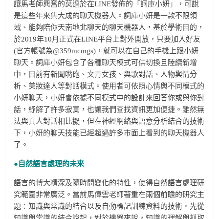
讓馬老師興奮的莫過於在LINE發佈的「詞庫小妍」，可說
是這些年來集大成的聊天機器人。詞庫小妍是一款不限領
域、能夠陪你天南地北聊天的聊天機器人，基於學術目的，
於2019年10月正式在LINE平台上對外開放，只要加入好友
(官方帳號為@359mcmgs)，就可以在自己的手機上跟小妍
聊天。詞庫小妍包含了各種聊天模式可供切換且陸續新增
中，目前有新聞嘴砲、文青女孩、與歌對話、人物輿情分
析、美妝達人等對話模式。使用者可依照心情與不同模式的
小妍聊天，小妍會依據不同模式中的設計來回答你或與你對
話，紓解了許多寂寞，也讓我們查找資訊更加便捷。雖然無
法與真人對話相比擬，但在神經網絡與語意分析結合的技術
下，小妍的聊天技能已經超過許多市面上看到的聊天機器人
了。
●自然語言處理的未來
語言的博大精深及隨時間變化的特性，使得自然語言處理研
究範圍非常廣泛。當前馬偉雲老師著重在兩個前瞻的研究主
題：知識與常識的結合以及自動標記訓練資料的技術。先從
知識與常識的結合說起，對於機器來說，知識的理解與抓取