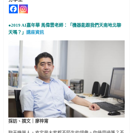
●2019 AI嘉年華 馬偉雲老師：「機器能跟我們天南地北聊
天嗎？」
講座資訊
採訪、撰文｜廖梓甯
聊天機器人，肯定是大家都不陌生的詞彙。你使用過嗎？不