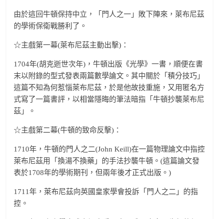
由於這回牛頓保持中立，「門人之一」敗下陣來，萊布尼茲
的學術保衛戰勝利了。
☆主戲第一幕(萊布尼茲主動出擊)：
1704年(胡克逝世次年)，牛頓出版《光學》一書，順便在書
末以附錄的型式發表兩篇數學論文。其中關於「積分技巧」
這篇不知為何惹惱萊布尼茲，於是他故技重施，又用匿名方
式寫了一篇書評，以相當隱晦的筆法暗指「牛頓抄襲萊布尼
茲」。
☆主戲第二幕(牛頓的致命反擊)：
1710年，牛頓的門人之二(John Keill)在一篇物理論文中指控
萊布尼茲用「換湯不換藥」的手法抄襲牛頓。(這篇論文發
表於1708年的學術期刊，但兩年後才正式出版。)
1711年，萊布尼茲向英國皇家學會投訴「門人之二」的指
控。