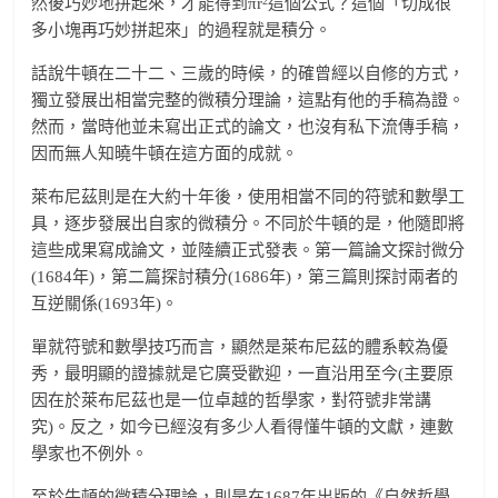
2
然後巧妙地拼起來，才能得到πr
這個公式？這個「切成很
多小塊再巧妙拼起來」的過程就是積分。
話說牛頓在二十二、三歲的時候，的確曾經以自修的方式，
獨立發展出相當完整的微積分理論，這點有他的手稿為證。
然而，當時他並未寫出正式的論文，也沒有私下流傳手稿，
因而無人知曉牛頓在這方面的成就。
萊布尼茲則是在大約十年後，使用相當不同的符號和數學工
具，逐步發展出自家的微積分。不同於牛頓的是，他隨即將
這些成果寫成論文，並陸續正式發表。第一篇論文探討微分
(1684年)，第二篇探討積分(1686年)，第三篇則探討兩者的
互逆關係(1693年)。
單就符號和數學技巧而言，顯然是萊布尼茲的體系較為優
秀，最明顯的證據就是它廣受歡迎，一直沿用至今(主要原
因在於萊布尼茲也是一位卓越的哲學家，對符號非常講
究)。反之，如今已經沒有多少人看得懂牛頓的文獻，連數
學家也不例外。
至於牛頓的微積分理論，則是在1687年出版的《自然哲學