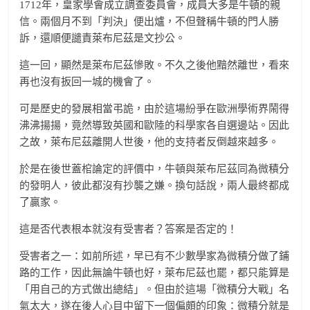
1712年，皇家學會成立調查委員會，成員大多是牛頓的親
信。兩個月不到「判決」便出爐，不但聲稱牛頓的門人勝
訴，還順便譴責萊布尼茲是文抄公。
這一回，顯然是萊布尼茲慘敗。不久之後他黯然離世，看來
再也沒有扳回一城的機會了。
可是歷史的發展相當弔詭，由於這場紛爭在歐洲學術界鬧得
沸沸揚揚，竟然導致英國和歐陸的科學家各自選邊站。因此
之故，萊布尼茲離開人世後，他的支持者反倒越來越多。
於是在後世蓋棺論定的評價中，牛頓與萊布尼茲同為微積分
的發明人，彼此都沒有抄襲之嫌。換句話說，兩人最終都成
了贏家。
這是否代表根本就沒有受害者？答案是否定的！
受害者之一：如前所述，早已有不少數學家為微積分做了鋪
路的工作，因此無論牛頓也好，萊布尼茲也罷，都只能算是
「用自己的方式做出總結」。但由於這場「微積分大戰」名
氣太大，遂在後人心目中留下一個偏頗的印象：微積分就是