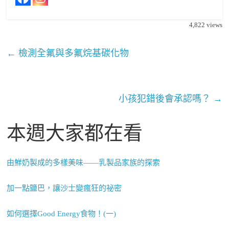
4,822
views
←
檢測全氟與多氟烷基碳化物
小孩犯錯後會承認嗎？
→
本週大家都在看
由鮮奶製成的多樣美味——乳製品家族的探索
加一點鹽巴，讓沙士變瘋狂的祕密
如何選擇Good Energy食物！(一)