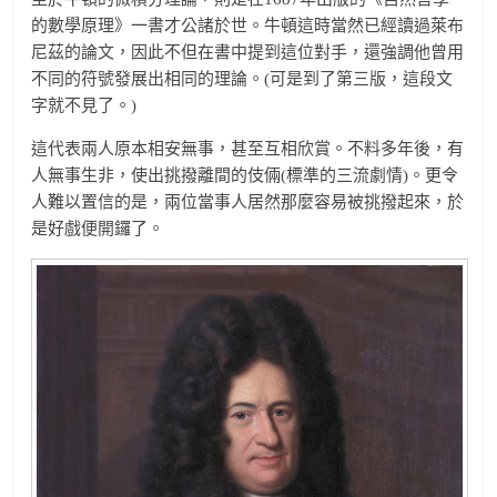
的數學原理》一書才公諸於世。牛頓這時當然已經讀過萊布
尼茲的論文，因此不但在書中提到這位對手，還強調他曾用
不同的符號發展出相同的理論。(可是到了第三版，這段文
字就不見了。)
這代表兩人原本相安無事，甚至互相欣賞。不料多年後，有
人無事生非，使出挑撥離間的伎倆(標準的三流劇情)。更令
人難以置信的是，兩位當事人居然那麼容易被挑撥起來，於
是好戲便開鑼了。