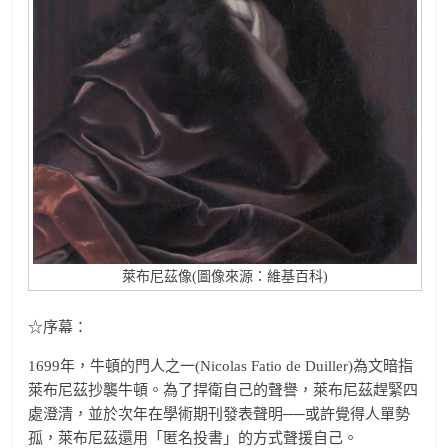
萊布尼茲像(圖像來源：維基百科)
☆序幕：
1699年，牛頓的門人之一(Nicolas Fatio de Duiller)為文暗指
萊布尼茲抄襲牛頓。為了捍衛自己的聲譽，萊布尼茲趕緊四
處澄清，並於次年在學術期刊發表聲明──或許覺得人單勢
孤，萊布尼茲還用「匿名投書」的方式聲援自己。