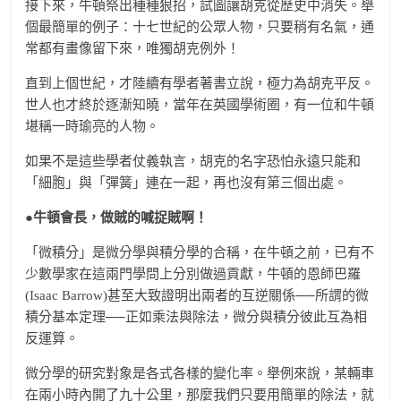
接下來，牛頓祭出種種狠招，試圖讓胡克從歷史中消失。舉
個最簡單的例子：十七世紀的公眾人物，只要稍有名氣，通
常都有畫像留下來，唯獨胡克例外！
直到上個世紀，才陸續有學者著書立說，極力為胡克平反。
世人也才終於逐漸知曉，當年在英國學術圈，有一位和牛頓
堪稱一時瑜亮的人物。
如果不是這些學者仗義執言，胡克的名字恐怕永遠只能和
「細胞」與「彈簧」連在一起，再也沒有第三個出處。
●牛頓會長，做賊的喊捉賊啊！
「微積分」是微分學與積分學的合稱，在牛頓之前，已有不
少數學家在這兩門學問上分別做過貢獻，牛頓的恩師巴羅
(Isaac Barrow)甚至大致證明出兩者的互逆關係──所謂的微
積分基本定理──正如乘法與除法，微分與積分彼此互為相
反運算。
微分學的研究對象是各式各樣的變化率。舉例來說，某輛車
在兩小時內開了九十公里，那麼我們只要用簡單的除法，就