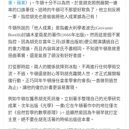
果‧蘋果
〉)。牛頓十分不以為然，於是胡克照例展開一連
串的口誅筆伐。這時的牛頓可不那麼好欺負了，他立刻反將
一軍，指控胡克也是偷偷將他人成果據為己有！
牛頓所說的「他人成果」是指義大利學者波氏(Giovanni
Borelli)討論木星衛星的著作(1666年出版)。然而這是個不實
指控，因為胡克在當年三月(該書出版前)便公開演講過自己
的重力理論，而且內容與波氏不盡相同。不知道牛頓是故意
扭曲事實，還是氣昏了頭沒有好好查證。
打從那時起，兩人的關係就降到冰點，不再進行任何學術交
流。不過，牛頓還是耐心等到胡克離開人世，才正式展開報
復行動。正巧同年牛頓接任皇家學會的會長(一直做到過世
為止)，讓他的復仇計畫更容易實現。
例如牛頓在獲悉胡克死訊後，立刻著手整理自己的光學研究
成果，次年出版《光學》一書(它在牛頓著作中的地位僅次
於《自然哲學的數學原理》)。這顯然是因為牛頓早就打定
主意，絕不要在胡克活著的時候出版這本書。