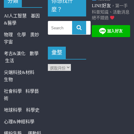
分類
你想找什
LINE好友
，第一手
麼？
科普知識、活動消息
AI人工智慧
基因
絕不錯過
&醫學
物理
化學
奧妙
宇宙
彙整
考古&演化
數學
生活
尖端科技&材料
生物
社會科學
科學藝
術
地球科學
科學史
心理&神經科學
繽紛生態
運動科