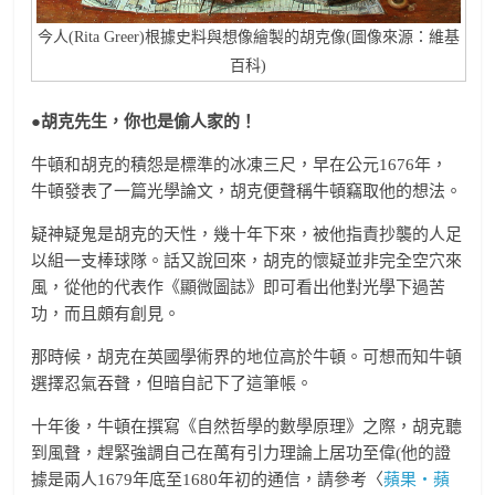
今人(Rita Greer)根據史料與想像繪製的胡克像(圖像來源：維基
百科)
●胡克先生，你也是偷人家的！
牛頓和胡克的積怨是標準的冰凍三尺，早在公元1676年，
牛頓發表了一篇光學論文，胡克便聲稱牛頓竊取他的想法。
疑神疑鬼是胡克的天性，幾十年下來，被他指責抄襲的人足
以組一支棒球隊。話又說回來，胡克的懷疑並非完全空穴來
風，從他的代表作《顯微圖誌》即可看出他對光學下過苦
功，而且頗有創見。
那時候，胡克在英國學術界的地位高於牛頓。可想而知牛頓
選擇忍氣吞聲，但暗自記下了這筆帳。
十年後，牛頓在撰寫《自然哲學的數學原理》之際，胡克聽
到風聲，趕緊強調自己在萬有引力理論上居功至偉(他的證
據是兩人1679年底至1680年初的通信，請參考〈
蘋果‧蘋