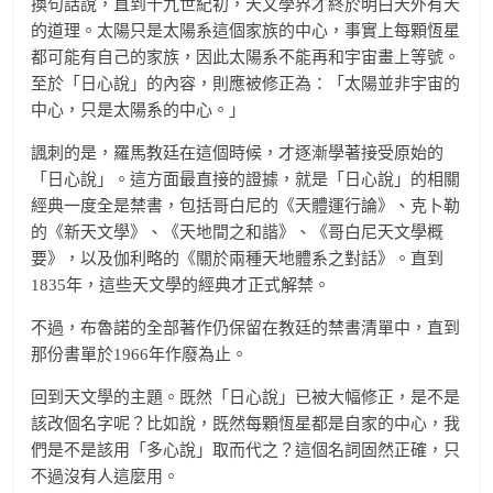
換句話說，直到十九世紀初，天文學界才終於明白天外有天
的道理。太陽只是太陽系這個家族的中心，事實上每顆恆星
都可能有自己的家族，因此太陽系不能再和宇宙畫上等號。
至於「日心說」的內容，則應被修正為：「太陽並非宇宙的
中心，只是太陽系的中心。」
諷刺的是，羅馬教廷在這個時候，才逐漸學著接受原始的
「日心說」。這方面最直接的證據，就是「日心說」的相關
經典一度全是禁書，包括哥白尼的《天體運行論》、克卜勒
的《新天文學》、《天地間之和諧》、《哥白尼天文學概
要》，以及伽利略的《關於兩種天地體系之對話》。直到
1835年，這些天文學的經典才正式解禁。
不過，布魯諾的全部著作仍保留在教廷的禁書清單中，直到
那份書單於1966年作廢為止。
回到天文學的主題。既然「日心說」已被大幅修正，是不是
該改個名字呢？比如說，既然每顆恆星都是自家的中心，我
們是不是該用「多心說」取而代之？這個名詞固然正確，只
不過沒有人這麼用。