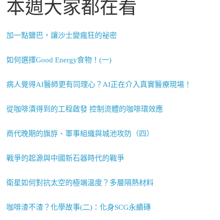
本週大家都在看
加一點鹽巴，讓沙士變瘋狂的祕密
如何選擇Good Energy食物！(一)
病人覺得AI醫師更有同理心？AI正在介入真實醫療現場！
從咖啡漬得到的工程啟發 控制流體的咖啡環效應
商代晚期的旗斿、軍事組織與城池攻防（四）
戰爭的起源與中國新石器時代的戰爭
衛星如何對抗太空的極端溫度？多層隔熱材料
咖啡渣不渣？化學故事(二)：化身SCG永續磚