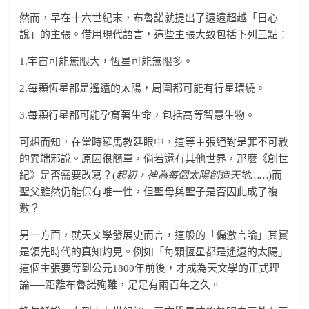
然而，早在十六世紀末，布魯諾就提出了遠遠超越「日心
說」的主張。借用現代語言，這些主張大致包括下列三點：
1.宇宙可能無限大，恆星可能無限多。
2.每顆恆星都是遙遠的太陽，周圍都可能有行星環繞。
3.每顆行星都可能孕育著生命，包括高等智慧生物。
可想而知，在當時羅馬教廷眼中，這等主張絕對是罪不可赦
的異端邪說。原因很簡單，倘若還有其他世界，那麼《創世
紀》是否需要改寫？(
起初，神為每個太陽創造天地……
)而
聖父雖然仍能保有唯一性，但聖母與聖子是否因此成了複
數？
另一方面，就天文學發展史而言，這般的「偏激言論」其實
是領先時代的真知灼見。例如「每顆恆星都是遙遠的太陽」
這個主張要等到公元1800年前後，才成為天文學的正式理
論──距離布魯諾殉難，足足有兩百年之久。