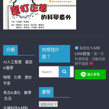
CASE
點我加
分類
你想找什
LINE好友
，第一手
麼？
科普知識、活動消息
AI人工智慧
基因
絕不錯過
&醫學
物理
化學
奧妙
宇宙
彙整
考古&演化
數學
生活
尖端科技&材料