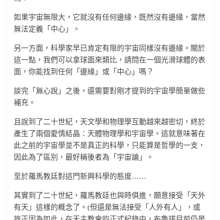
如果宇宙無限大，它就沒有任何邊緣，既然沒有邊緣，當然
無法定義「中心」。
另一方面，科學家早已肯定有限的宇宙同樣沒有邊緣。關於
這一點，我們可以拿球面來類比，請問在一個光滑球體的表
面，你能找到任何「邊緣」或「中心」嗎？
談完「無心說」之後，還需要對剛才提到的宇宙學簡單做些
補充。
且說到了二十世紀，天文學和物理學互動越來越密切，終於
產生了兩個愛情結晶：天體物理學和宇宙學。這就意味著在
此之前的宇宙學並不是真正的科學，只能算是哲學的一支，
因此為了區別，最好稱後者為「宇宙論」。
至於羅馬教廷對這門新興科學的態度……
其實到了二十世紀，羅馬教廷也與時俱進，願意接受「天外
有天」這樣的概念了。(但還是無法接受「人外有人」，或
許正因為如此，在天主教會的正式紀錄中，布魯諾目前仍是