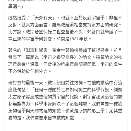
異端。)
既然接受了「天外有天」，也就不至於反對宇宙學；非但不
反對，就某方面而言，羅馬教廷還相當支持這方面的研究。
比方說，教宗若望保祿二世登基後不久，梵蒂岡就舉辦了一
場正統的宇宙學研討會，時間是1981年秋。
著名的「漸凍科學家」霍金坐著輪椅參加了這場盛會，並且
發表了一篇題為〈宇宙之邊界條件〉的論文。這篇論文的物
理意義有些深奧，但背後的哲學意義卻很簡單：宇宙的誕生
不必借助於任何外力。
研討會的最後一天，教宗親自前往致詞。在他的講稿中有這
麼幾句話：「任何一種關於世界如何誕生的科學假設，例如
太古原子發展成整個物質宇宙的假說，對宇宙起源這個問題
都無能為力。科學本身解決不了這個難題，我們需要一種凌
駕物理學與天體物理的知識，也就是所謂的形上學；尤其重
要的是，我們需要來自神啟的知識……」