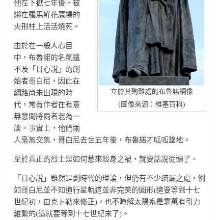
他在下獄七年後，被
綁在羅馬鮮花廣場的
火刑柱上活活燒死。
由於在一般人心目
中，布魯諾的名氣遠
不及「日心說」的創
始者哥白尼，因此在
立於其殉難處的布魯諾銅像
網路尚未出現的時
代，常有作者在有意
(圖像來源：維基百科)
無意間將兩者混為一
談。事實上，他們兩
人毫無交集，哥白尼去世五年後，布魯諾才呱呱墜地。
至於真正的烈士是如何惹來殺身之禍，就要話說從頭了。
「日心說」雖然是劃時代的理論，但仍有不少疏漏之處，例
如哥白尼並不知道行星軌道並非完美的圓形(這要等到十七
世紀初，由克卜勒來修正)，也不瞭解太陽系是靠萬有引力
維繫的(這就要等到十七世紀末了)。