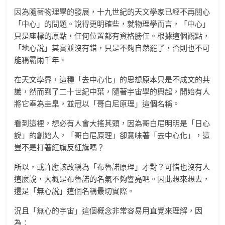
因為隨著物理學的發展，十九世紀的天文學家已經不再關心
「中心」的問題。說得更明確些，就物理學而言，「中心」
只是座標的原點，任何位置都有資格勝任。根據這個觀點，
「地心說」其實並沒有錯，只是不夠自然罷了，否則也不可
能稱霸兩千年。
在天文學界，這種「去中心化」的思想原本只是不成文的共
識，然而到了二十世紀中葉，隨著宇宙學的興起，開始有人
將它奉為圭臬，並冠以「哥白尼原理」這個名稱。
看到這裡，想必有人會大搖其頭，因為哥白尼明明是「日心
說」的創始人，「哥白尼原理」卻意味著「去中心化」，這
豈不是打著紅旗反紅旗嗎？
所以，或許應該改稱為「布魯諾原理」才對？可惜也沒有人
這麼說，大概是布魯諾的名氣不夠響亮吧。因此想來想去，
還是「無心說」這個名稱最切實際。
況且「無心的宇宙」這個概念非常容易用直覺來理解，因
為：