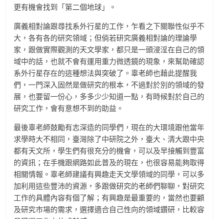
更有機會找到「第二個地球」。
廣義相對論跟尋找系外行星的工作，乍看之下關聯性似乎不
大，各有各的研究領域；但倘若研究廣義相對論的理論學
家，跟做實際觀測的天文學家，都只是一頭浸淫在自己的領
域中的話，也就不會有運用重力微透鏡的現象，來幫助確認
系外行星存在的這種想法與突破了。辜老師也藉此提醒我
們，一門深入固然是做研究的根本，不過對於別的領域的發
展，也要留一份心，多多少少知道一點，有時候對於自己的
研究工作，會有意想不到的助益。
最後辜老師鼓勵有志深造的同學們，現在的大環境跟他當年
求學時大不相同，臺灣除了中研院之外，臺大、清大跟中央
都有天文所，學生們有很充分的機會，可以及早接觸到豐富
的資訊；在手機跟網路如此普及的現在，也很容易能夠取得
相關情報。辜老師建議有興趣走天文學領域的同學，可以多
加利用這些豐沛的資源，多跟做研究的老師們聊聊，對研究
工作的具體內容有個了解；有興趣是最重要的，當然也要顧
及研究市場的需求，選擇適合自己性向的領域鑽研，比較容