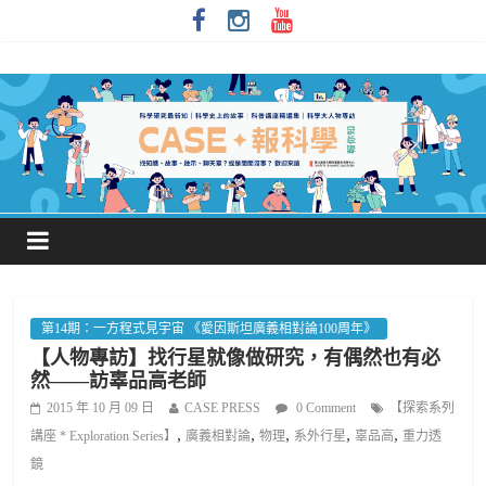
第14期：一方程式見宇宙 《愛因斯坦廣義相對論100周年》
【人物專訪】找行星就像做研究，有偶然也有必
然——訪辜品高老師
2015 年 10 月 09 日
CASE PRESS
0 Comment
【探索系列
,
,
,
,
,
講座 * Exploration Series】
廣義相對論
物理
系外行星
辜品高
重力透
鏡