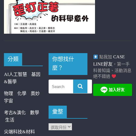
CASE
點我加
分類
你想找什
LINE好友
，第一手
麼？
科普知識、活動消息
AI人工智慧
基因
絕不錯過
&醫學
物理
化學
奧妙
宇宙
彙整
考古&演化
數學
生活
尖端科技&材料