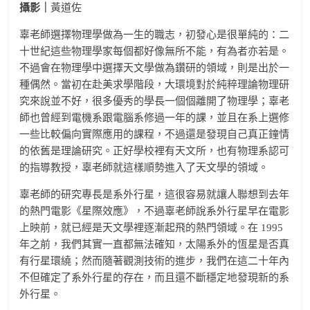
攝影｜
黃道佐
辜老師選擇物理學做為一生的職志，初發心是很單純的：二
十世紀這些物理學家每個都好像無所不能，有為者亦若是。
不過會在物理學中選擇天文學做為鑽研的領域，則是出於一
種偶然。當初在赴美求學階段，大環境對於純粹理論物理研
究來說並不好，很多優秀的學長一個個離開了物理學；辜老
師也曾經到電機系跟電腦系修過一年的課，並且在系上選修
一些比較偏向實際應用的課程，不過還是發現自己真正鐘情
的依舊是理論研究。正好學校裡有天文所，也有物理系認可
的指導教授，辜老師就這樣順勢進入了天文學的領域。
辜老師的研究專長是系外行星，這很容易就讓人聯想到去年
的熱門電影《星際效應》，不過辜老師說系外行星早在電影
上映前，就已經是天文學裡逐漸起飛的熱門領域。在 1995
年之前，我們其實一直都無法確知，太陽系外的恆星是否真
有行星環繞；然而隨著觀測技術的進步，我們在這二十年內
不但確定了系外行星的存在，而且還不斷穩定地發現新的系
外行星。