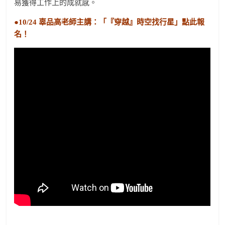
易獲得工作上的成就感。
●10/24 辜品高老師主講：「『穿越』時空找行星」點此報
名！