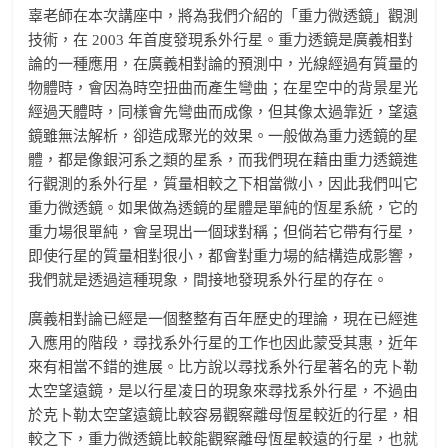
辜老師在本次講座中，將為我們介紹的「重力微透鏡」觀測
技術，在 2003 年首度發現系外行星。重力透鏡是廣義相對
論的一種應用，在廣義相對論的預測中，光線經過有質量的
物體時，會因為時空扭曲而產生彎曲；在星空中的背景星光
經過天體時，同樣會先彎曲而成像，但其像太過靠近，望遠
鏡雖無法解析，卻造成聚光的效果。一般做為重力透鏡的星
體，都是像銀河系之類的星系，而我們現在藉由重力透鏡進
行觀測的系外行星，質量相較之下相當微小，因此我們叫它
重力微透鏡。如果做為透鏡的星體是單純的恆星系統，它的
重力場很單純，會呈現出一個球對稱；但倘若它帶有行星，
即使行星的質量相對很小，都會對重力場的結構造成影響，
我們就是透過這種現象，間接地發現系外行星的存在。
廣義相對論已經是一個整整有百年歷史的理論，現在已經進
入應用的階段，尋找系外行星的工作也因此蒙受其惠，近年
來有相當不錯的進展。比方說以尋找系外行星著名的克卜勒
太空望遠鏡，是以行星凌日的現象來尋找系外行星，不過由
於克卜勒太空望遠鏡比較容易觀察離母恆星較近的行星，相
較之下，重力微透鏡比較能觀察離母恆星較遠的行星，也就