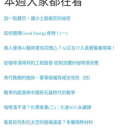
本週大家都在看
加一點鹽巴，讓沙士變瘋狂的祕密
如何選擇Good Energy食物！(一)
病人覺得AI醫師更有同理心？AI正在介入真實醫療現場！
從咖啡漬得到的工程啟發 控制流體的咖啡環效應
商代晚期的旗斿、軍事組織與城池攻防（四）
戰爭的起源與中國新石器時代的戰爭
咖啡渣不渣？化學故事(二)：化身SCG永續磚
衛星如何對抗太空的極端溫度？多層隔熱材料