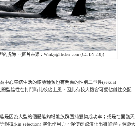
片來源：Winky@flicker.com (CC BY 2.0))
中心集結生活的鯨豚種類也有明顯的性別二型性(sexual
物裡「大體型雄性在打鬥時比較佔上風，因此有較大機會可獨佔雌性交配
能是因為大型的個體能夠增進族群圍捕獵物成功率；或是在面臨天
kin selection) 演化作用力，促使虎鯨演化出雄鯨體型明顯大