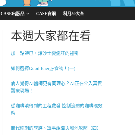
CASE出版品
CASE官網
科月50大全
本週大家都在看
加一點鹽巴，讓沙士變瘋狂的祕密
如何選擇Good Energy食物！(一)
病人覺得AI醫師更有同理心？AI正在介入真實
醫療現場！
從咖啡漬得到的工程啟發 控制流體的咖啡環效
應
商代晚期的旗斿、軍事組織與城池攻防（四）