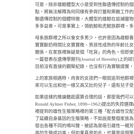
可是，除非雄鯨體型大小是受到性聯遺傳控制的個
點，將無法解釋為何同樣有參與打獵和禦敵工作的
聯遺傳控制的個體特徵，大體型的雄鯨在追捕獵物
多多益善。可是事實上，領航鯨和虎鯨族群裡，多
母系族群裡之所以會女多男少，也許是因為雌鯨養
寶寶斷奶時間比女寶寶晚、男孩性成熟的年齡比女
關係，在家族裡無疑是個「吃貨」的角色。但即使
一篇發表在遺傳學期刊(Journal of Hered
目前沒有直接的觀察紀錄，也沒有行為實驗證實，
上的家族相遇時，肉食的女孩們一眼就追到他群裡
來可以生出和他一樣又高又壯的兒子，還有兒子受
如果這樣的推論聽起還算合理的話，那麼我們可以說
Ronald Aylmer Fisher, 1890─1962)提出的失控選擇
裡提到的雄性生殖策略裡的第三種「配合雌性交配
了延續自身基因的生殖策略，不如說是整個家族為
發出各種不同的鳴叫聲，被認為是吸引雌性一親芳
高的生殖成功率，但如果真是如此，也算是這個策