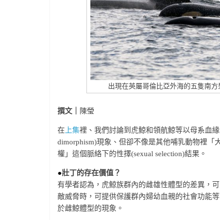
出現在英屬哥倫比亞外海的五隻南方型的虎鯨。(圖
撰文｜
陳瑩
在
上集
裡、我們討論到虎鯨和領航鯨等以母系血緣為
dimorphism)現象、但卻不像是其他哺乳動
權」這個脈絡下的性擇(sexual selection)結果。
●
壯丁的存在價值？
有學者認為，虎鯨族群內的雌雄性體型的差異，可
敵威脅時，可提供保護群內婦幼血親的社會功能等等親擇(
於雌鯨體型的現象。