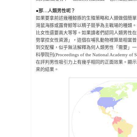
●
那…人類男性呢？
如果要拿前述幾種鯨豚的生殖策略和人類做個簡單
灣鼠海豚或露脊鯨等以精子競爭為主戰場的種類。
比女性還要高大等等。如果讀者們認同人類男性在
勢掌控女性資源」，這個在哺乳動物裡算是相當普
到交配權，似乎無法解釋為何人類男性「需要」一
科學院刊(Proceedings of the National A
在評判男性吸引力上有幾乎相同的正面效果。顯示
來的結果。