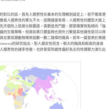
的對比的話，首先人類男性在基本的生理解剖設定上，就不像是港
像是人類男性的睪丸不大、造精速度有限、人類男性的體型大致上
先天個性上就是比較霸道，喜歡逞兇鬥狠、那麼確實有點傾向「強
遍的生殖策略。但是如果只要能夠光用外力擊退其他雄性就可以得
具在靈長類動物裡來說數一數二雄偉的陽具。前年一篇發表於美國
cademy of Sciences)的研究指出，對人類女性而言，較大的陽具和較高的身高
人類男性的諸多性徵，也許是受到雌性偏好為主的性擇壓力演化出