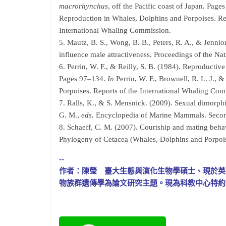
macrorhynchus
, off the Pacific coast of Japan. Pag
Reproduction in Whales, Dolphins and Porpoises. Rep
International Whaling Commission.
5. Mautz, B. S., Wong, B. B., Peters, R. A., & Jennio
influence male attractiveness. Proceedings of the N
6. Perrin, W. F., & Reilly, S. B. (1984). Reproductiv
Pages 97–134.
In
Perrin, W. F., Brownell, R. L. J., 
Porpoises. Reports of the International Whaling Com
7. Ralls, K., & S. Mensnick. (2009). Sexual dimorp
G. M.,
eds.
Encyclopedia of Marine Mammals. Second
8. Schaeff, C. M. (2007). Courtship and mating beh
Phylogeny of Cetacea (Whales, Dolphins and Porpois
--
作者：陳瑩 臺大生態與演化生物學碩士、現於英
物族群遺傳學為論文研究主題。現為科教中心特約