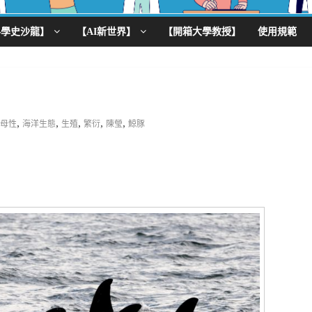
科學史沙龍】
【AI新世界】
【開箱大學教授】
使用規範
,
,
,
,
,
母性
海洋生態
生殖
繁衍
陳瑩
鯨豚