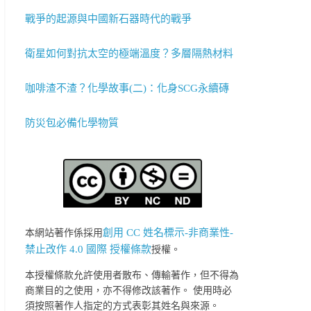
戰爭的起源與中國新石器時代的戰爭
衛星如何對抗太空的極端溫度？多層隔熱材料
咖啡渣不渣？化學故事(二)：化身SCG永續磚
防災包必備化學物質
創用 CC 姓名標示-非商業性-
本網站著作係採用
禁止改作 4.0 國際 授權條款
授權。
本授權條款允許使用者散布、傳輸著作，但不得為
商業目的之使用，亦不得修改該著作。 使用時必
須按照著作人指定的方式表彰其姓名與來源。