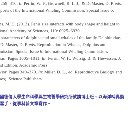
es 259–310.
In
Perrin, W. F., Brownell, R. L. J., & DeMaster, D. P.
eds.
orts of the International Whaling Commission, Special Issue 6.
ns, M. D. (2013). Penis size interacts with body shape and height to
ational Academy of Sciences, 110: 6925–6930.
e parameters of dolphins and small whales of the family Delphinidae.
& DeMaster, D. P.
eds.
Reproduction in Whales, Dolphins and
mission, Special Issue 6. International Whaling Commission.
hism. Pages 1005–1011
. In:
Perrin, W. F., Würsig, B. & Thewissen, J.
 Edition. Academic Press.
avior. Pages 349–370.
In
: Miller, D. L.,
ed.
Reproductive Biology and
es). Science Publishers.
國德倫大學生命科學與生物醫學研究所就讀博士班、以海洋哺乳動
寫手，從事科普文章寫作。