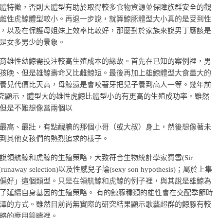
體特徵，否則大體型有助於取得較多食物資源並保障族群安全的觀
雌性虎鯨體型較小。再退一步說，就算鯨豚體型大小真的是受到性
，以及在保護母姐妹上效率比較好，那麼對於家族來說男丁應該是
是女多男少的景象。
育雄性幼鯨需投注較高生殖成本的緣故。首先在已知的案例裡，男
孩晚、但是雄鯨壽命又比雌鯨短。最後再加上雄鯨體型大食量大的
養兒代價比天高，母鯨還是會咬著牙把兒子養到高人一等。幾年前
ity)上的研究顯示，體型大的雄性虎鯨比體型小的有更高的生殖成功率。雖然
但是不難想像當兩個以
最高、最壯，有點靦腆的那個小哥（或大叔）身上，然後想像著未
到其他女孩們的熱烈追求的樣子。
領航鯨和虎鯨的生殖策略，大致符合生物統計學家費雪(Sir
(runaway selection)以及性感兒子論(sexy son hypothesis)；屬於上集
偏好」這個類型。只是在領航鯨和虎鯨的例子裡，與其說是雄鯨為
了延續自身基因的生殖策略。 有的鯨豚種類的雄性會在交配季節時
澤的方式。雖然目前尚無實際的研究結果顯示歌藝超群的鯨豚有較
略的應用範疇裡。