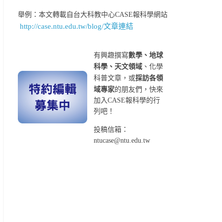
舉例：本文轉載自台大科教中心CASE報科學網站
http://case.ntu.edu.tw/blog/文章連結
有興趣撰寫
數學、地球
科學、天文領域
、化學
科普文章，或
採訪各領
域專家
的朋友們，快來
加入CASE報科學的行
列吧！
投稿信箱：
ntucase@ntu.edu.tw