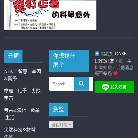
CASE
點我加
分類
你想找什
LINE好友
，第一手
麼？
科普知識、活動消息
AI人工智慧
基因
絕不錯過
&醫學
物理
化學
奧妙
宇宙
彙整
考古&演化
數學
生活
尖端科技&材料
生物