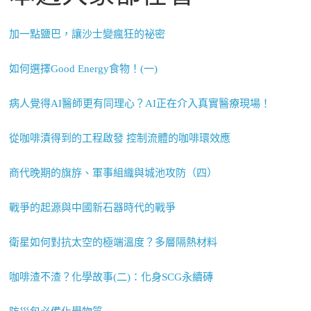
加一點鹽巴，讓沙士變瘋狂的祕密
如何選擇Good Energy食物！(一)
病人覺得AI醫師更有同理心？AI正在介入真實醫療現場！
從咖啡漬得到的工程啟發 控制流體的咖啡環效應
商代晚期的旗斿、軍事組織與城池攻防（四）
戰爭的起源與中國新石器時代的戰爭
衛星如何對抗太空的極端溫度？多層隔熱材料
咖啡渣不渣？化學故事(二)：化身SCG永續磚