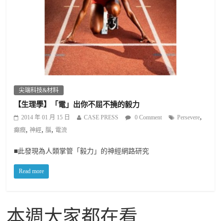
尖端科技&材料
【生理學】「電」出你不屈不撓的毅力
,
2014 年 01 月 15 日
CASE PRESS
0 Comment
Persevere
,
,
,
癲癇
神經
腦
電流
■此發現為人類掌管「毅力」的神經網路研究
Read more
本週大家都在看