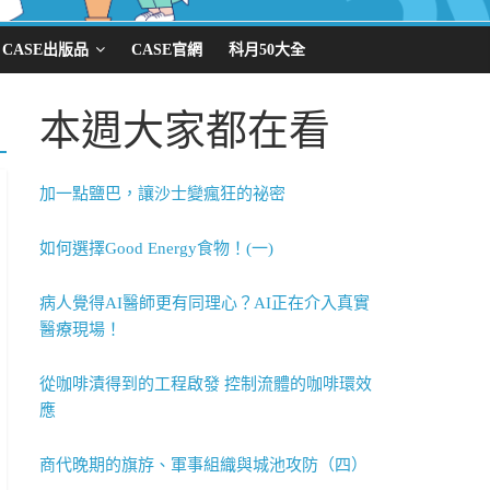
CASE出版品
CASE官網
科月50大全
本週大家都在看
加一點鹽巴，讓沙士變瘋狂的祕密
如何選擇Good Energy食物！(一)
病人覺得AI醫師更有同理心？AI正在介入真實
醫療現場！
從咖啡漬得到的工程啟發 控制流體的咖啡環效
應
商代晚期的旗斿、軍事組織與城池攻防（四）