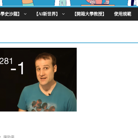
科學史沙龍】
【AI新世界】
【開箱大學教授】
使用規範
,
數
陳勁豪