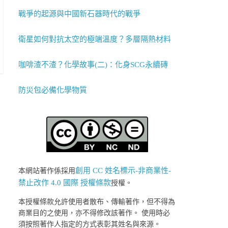
戰爭的起源與中國新石器時代的戰爭
衛星如何對抗太空的極端溫度？多層隔熱材料
咖啡渣不渣？化學故事(二)：化身SCG永續磚
防災包必備化學物質
創用 CC 姓名標示-非商業性-
本網站著作係採用
禁止改作 4.0 國際 授權條款
授權。
本授權條款允許使用者散布、傳輸著作，但不得為
商業目的之使用，亦不得修改該著作。 使用時必
須按照著作人指定的方式表彰其姓名與來源。