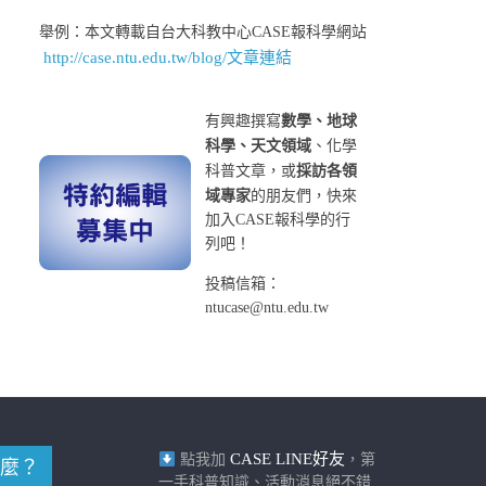
舉例：本文轉載自台大科教中心CASE報科學網站
http://case.ntu.edu.tw/blog/文章連結
有興趣撰寫
數學、地球
科學、天文領域
、化學
科普文章，或
採訪各領
域專家
的朋友們，快來
加入CASE報科學的行
列吧！
投稿信箱：
ntucase@ntu.edu.tw
CASE LINE好友
點我加
，第
麼？
一手科普知識、活動消息絕不錯