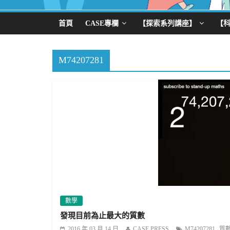
首頁
CASE專欄
【探索系列講座】
【
M74207281
數學
發現目前為止最大的質數
,
2016 年 03 月 14 日
CASE PRESS
M74207281
質