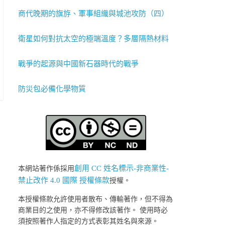
商代晚期的旗斿、軍事組織與城池攻防（四）
衛星如何對抗太空的極端溫度？多層隔熱材料
戰爭的起源與中國新石器時代的戰爭
防災包必備化學物質
創用 CC 姓名標示-非商業性-
本網站著作係採用
禁止改作 4.0 國際 授權條款
授權。
本授權條款允許使用者散布、傳輸著作，但不得為
商業目的之使用，亦不得修改該著作。 使用時必
須按照著作人指定的方式表彰其姓名與來源。