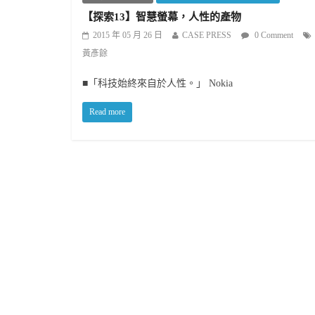
【探索13】智慧螢幕，人性的產物
2015 年 05 月 26 日
CASE PRESS
0 Comment
黃彥餘
■「科技始終來自於人性。」 Nokia
Read more