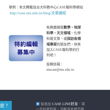
舉例：本文轉載自台大科教中心CASE報科學網站
http://case.ntu.edu.tw/blog/文章連結
有興趣撰寫
數學、地球
科學、天文領域
、化學
科普文章，或
採訪各領
域專家
的朋友們，快來
加入CASE報科學的行
列吧！
投稿信箱：
ntucase@ntu.edu.tw
CASE LINE好友
點我加
，第
麼？
一手科普知識、活動消息絕不錯