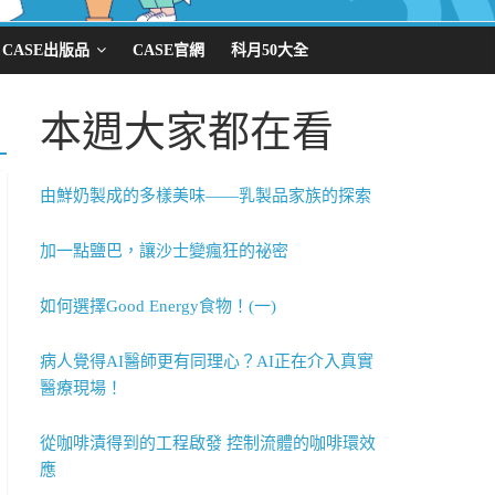
CASE出版品
CASE官網
科月50大全
本週大家都在看
由鮮奶製成的多樣美味——乳製品家族的探索
加一點鹽巴，讓沙士變瘋狂的祕密
如何選擇Good Energy食物！(一)
病人覺得AI醫師更有同理心？AI正在介入真實
醫療現場！
從咖啡漬得到的工程啟發 控制流體的咖啡環效
應