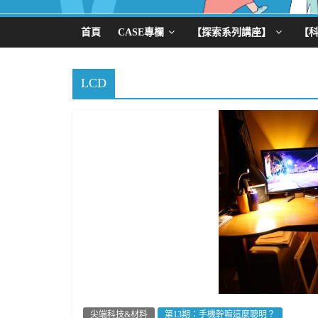
首頁
CASE專欄
【探索系列講座】
【
LCD
尖端科技&材料
第13期：手機幹嘛這麼聰明？