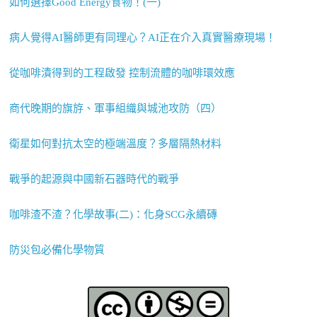
如何選擇Good Energy食物！(一)
病人覺得AI醫師更有同理心？AI正在介入真實醫療現場！
從咖啡漬得到的工程啟發 控制流體的咖啡環效應
商代晚期的旗斿、軍事組織與城池攻防（四）
衛星如何對抗太空的極端溫度？多層隔熱材料
戰爭的起源與中國新石器時代的戰爭
咖啡渣不渣？化學故事(二)：化身SCG永續磚
防災包必備化學物質