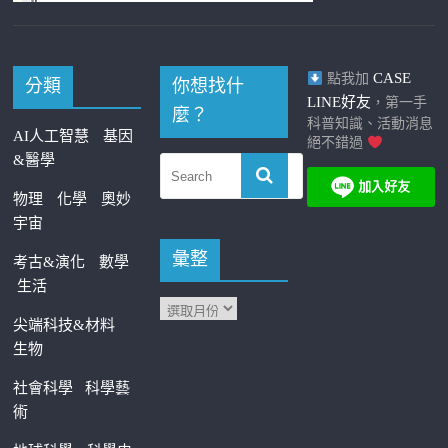
CASE
點我加
分類
你想找什
LINE好友
，第一手
麼？
科普知識、活動消息
AI人工智慧
基因
絕不錯過
&醫學
物理
化學
奧妙
宇宙
彙整
考古&演化
數學
生活
尖端科技&材料
生物
社會科學
科學藝
術