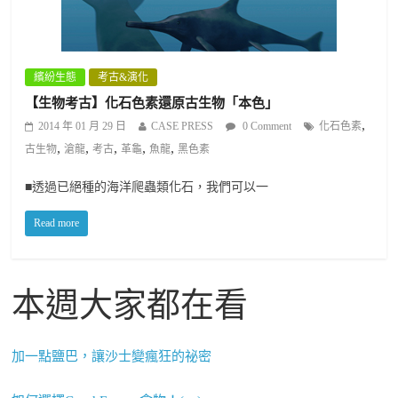
繽紛生態
考古&演化
【生物考古】化石色素還原古生物「本色」
,
2014 年 01 月 29 日
CASE PRESS
0 Comment
化石色素
,
,
,
,
,
古生物
滄龍
考古
革龜
魚龍
黑色素
■透過已絕種的海洋爬蟲類化石，我們可以一
Read more
本週大家都在看
加一點鹽巴，讓沙士變瘋狂的祕密