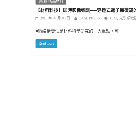
尖端科技&材料
【材料科技】即時影像觀測──穿透式電子顯微鏡
,
2016 年 07 月 05 日
CASE PRESS
TEM
光學顯微
■微結構變化是材料科學研究的一大重點，可
Read more