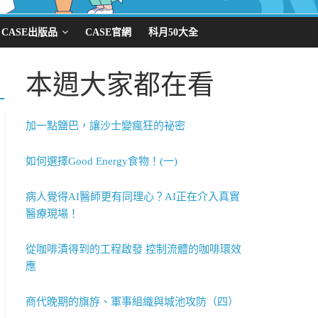
CASE出版品
CASE官網
科月50大全
本週大家都在看
加一點鹽巴，讓沙士變瘋狂的祕密
如何選擇Good Energy食物！(一)
病人覺得AI醫師更有同理心？AI正在介入真實
醫療現場！
從咖啡漬得到的工程啟發 控制流體的咖啡環效
應
商代晚期的旗斿、軍事組織與城池攻防（四）