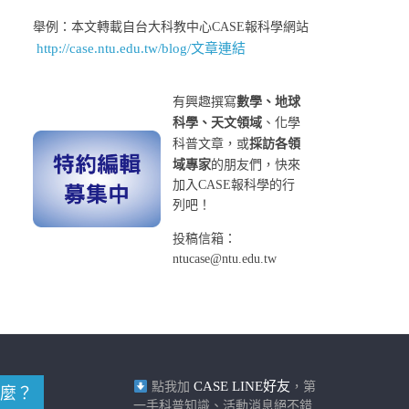
舉例：本文轉載自台大科教中心CASE報科學網站
http://case.ntu.edu.tw/blog/文章連結
有興趣撰寫
數學、地球
科學、天文領域
、化學
科普文章，或
採訪各領
域專家
的朋友們，快來
加入CASE報科學的行
列吧！
投稿信箱：
ntucase@ntu.edu.tw
CASE LINE好友
點我加
，第
麼？
一手科普知識、活動消息絕不錯