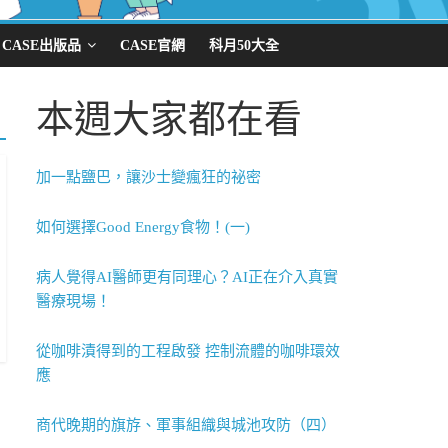
CASE出版品
CASE官網
科月50大全
本週大家都在看
加一點鹽巴，讓沙士變瘋狂的祕密
如何選擇Good Energy食物！(一)
病人覺得AI醫師更有同理心？AI正在介入真實
醫療現場！
從咖啡漬得到的工程啟發 控制流體的咖啡環效
應
商代晚期的旗斿、軍事組織與城池攻防（四）