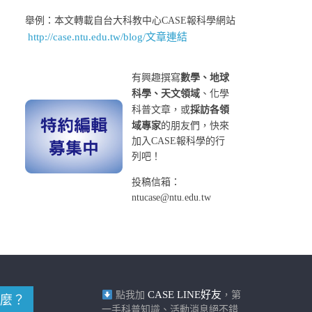
舉例：本文轉載自台大科教中心CASE報科學網站
http://case.ntu.edu.tw/blog/文章連結
有興趣撰寫
數學、地球
科學、天文領域
、化學
科普文章，或
採訪各領
域專家
的朋友們，快來
加入CASE報科學的行
列吧！
投稿信箱：
ntucase@ntu.edu.tw
CASE LINE好友
點我加
，第
麼？
一手科普知識、活動消息絕不錯