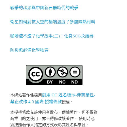
戰爭的起源與中國新石器時代的戰爭
衛星如何對抗太空的極端溫度？多層隔熱材料
咖啡渣不渣？化學故事(二)：化身SCG永續磚
防災包必備化學物質
創用 CC 姓名標示-非商業性-
本網站著作係採用
禁止改作 4.0 國際 授權條款
授權。
本授權條款允許使用者散布、傳輸著作，但不得為
商業目的之使用，亦不得修改該著作。 使用時必
須按照著作人指定的方式表彰其姓名與來源。