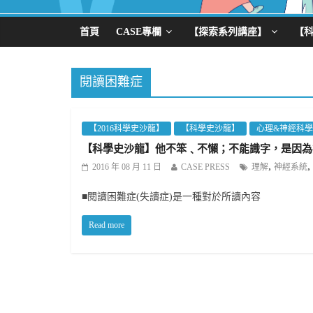
首頁
CASE專欄
【探索系列講座】
【
閱讀困難症
【2016科學史沙龍】
【科學史沙龍】
心理&神經科學
【科學史沙龍】他不笨﹑不懶；不能識字，是因為
,
,
2016 年 08 月 11 日
CASE PRESS
理解
神經系統
■閱讀困難症(失讀症)是一種對於所讀內容
Read more