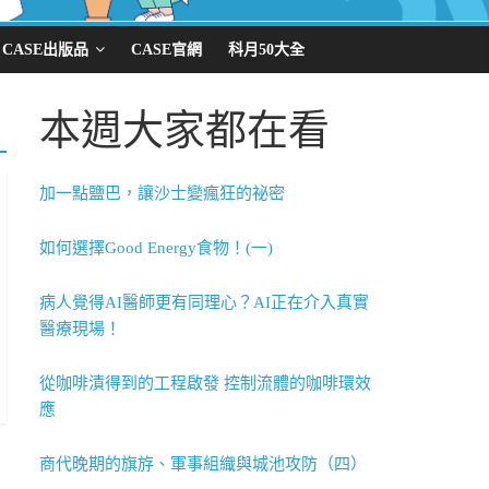
CASE出版品
CASE官網
科月50大全
本週大家都在看
加一點鹽巴，讓沙士變瘋狂的祕密
如何選擇Good Energy食物！(一)
病人覺得AI醫師更有同理心？AI正在介入真實
醫療現場！
從咖啡漬得到的工程啟發 控制流體的咖啡環效
應
商代晚期的旗斿、軍事組織與城池攻防（四）