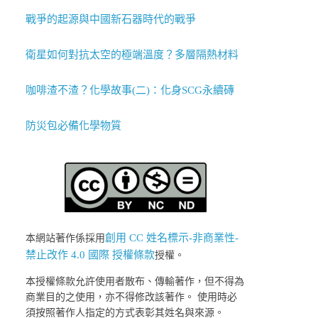
戰爭的起源與中國新石器時代的戰爭
衛星如何對抗太空的極端溫度？多層隔熱材料
咖啡渣不渣？化學故事(二)：化身SCG永續磚
防災包必備化學物質
創用 CC 姓名標示-非商業性-
本網站著作係採用
禁止改作 4.0 國際 授權條款
授權。
本授權條款允許使用者散布、傳輸著作，但不得為
商業目的之使用，亦不得修改該著作。 使用時必
須按照著作人指定的方式表彰其姓名與來源。