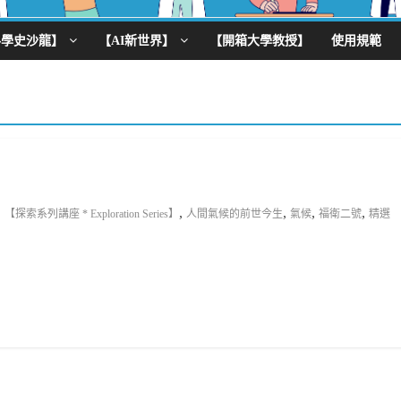
科學史沙龍】
【AI新世界】
【開箱大學教授】
使用規範
,
,
,
,
【探索系列講座 * Exploration Series】
人間氣候的前世今生
氣候
福衛二號
精選