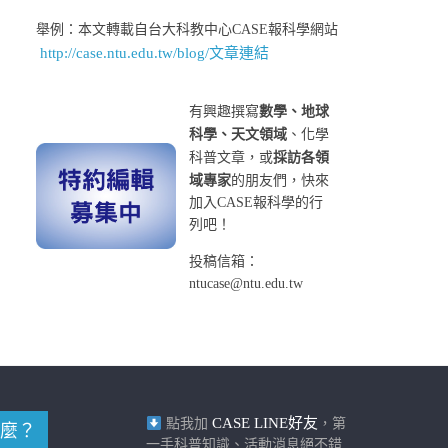
舉例：本文轉載自台大科教中心CASE報科學網站
http://case.ntu.edu.tw/blog/文章連結
有興趣撰寫
數學、地球
科學、天文領域
、化學
科普文章，或
採訪各領
域專家
的朋友們，快來
加入CASE報科學的行
列吧！
投稿信箱：
ntucase@ntu.edu.tw
CASE LINE好友
點我加
，第
麼？
一手科普知識、活動消息絕不錯