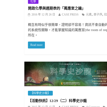
化學
開啟化學與週期表的「萬應室之鑰」
,
,
2016 年 12 月 26 日
CASE PRESS
元素
原子序
拉
概念有時似乎很簡單，證明卻不容易！資訊不會自動
的系統性關聯，才能掌握知識的萬應室(the room of
所在。
Read more
【科學史沙龍】
【活動快訊】12/29（二）科學史沙龍
2015 年 12 月 15 日
CASE PRESS
0 Comment