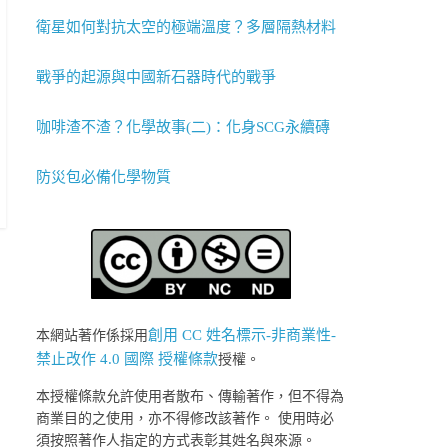
衛星如何對抗太空的極端溫度？多層隔熱材料
戰爭的起源與中國新石器時代的戰爭
咖啡渣不渣？化學故事(二)：化身SCG永續磚
防災包必備化學物質
創用 CC 姓名標示-非商業性-
本網站著作係採用
禁止改作 4.0 國際 授權條款
授權。
本授權條款允許使用者散布、傳輸著作，但不得為
商業目的之使用，亦不得修改該著作。 使用時必
須按照著作人指定的方式表彰其姓名與來源。