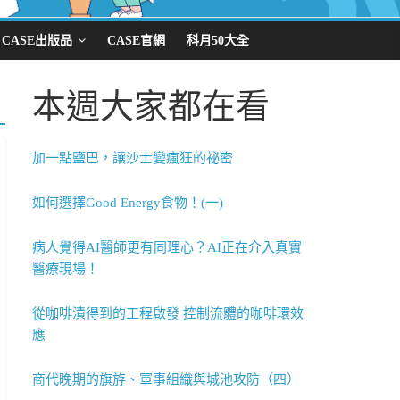
CASE出版品
CASE官網
科月50大全
本週大家都在看
加一點鹽巴，讓沙士變瘋狂的祕密
如何選擇Good Energy食物！(一)
病人覺得AI醫師更有同理心？AI正在介入真實
醫療現場！
從咖啡漬得到的工程啟發 控制流體的咖啡環效
應
商代晚期的旗斿、軍事組織與城池攻防（四）