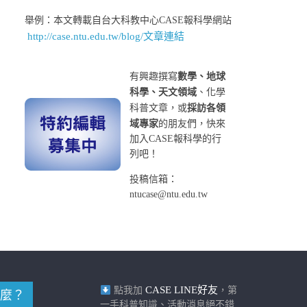
舉例：本文轉載自台大科教中心CASE報科學網站
http://case.ntu.edu.tw/blog/文章連結
有興趣撰寫
數學、地球
科學、天文領域
、化學
科普文章，或
採訪各領
域專家
的朋友們，快來
加入CASE報科學的行
列吧！
投稿信箱：
ntucase@ntu.edu.tw
CASE LINE好友
點我加
，第
麼？
一手科普知識、活動消息絕不錯