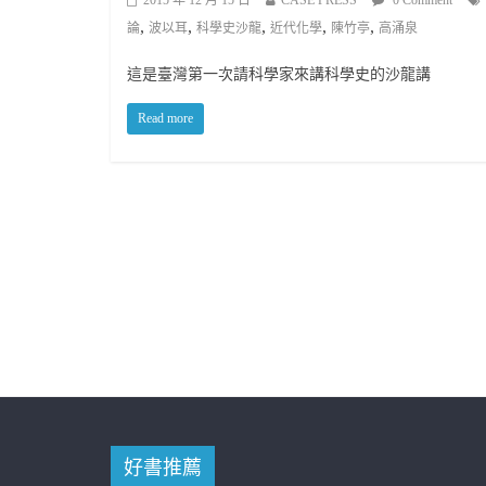
,
,
,
,
,
論
波以耳
科學史沙龍
近代化學
陳竹亭
高涌泉
這是臺灣第一次請科學家來講科學史的沙龍講
Read more
好書推薦