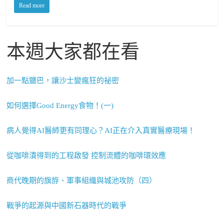
Read more
本週大家都在看
加一點鹽巴，讓沙士變瘋狂的祕密
如何選擇Good Energy食物！(一)
病人覺得AI醫師更有同理心？AI正在介入真實醫療現場！
從咖啡漬得到的工程啟發 控制流體的咖啡環效應
商代晚期的旗斿、軍事組織與城池攻防（四）
戰爭的起源與中國新石器時代的戰爭