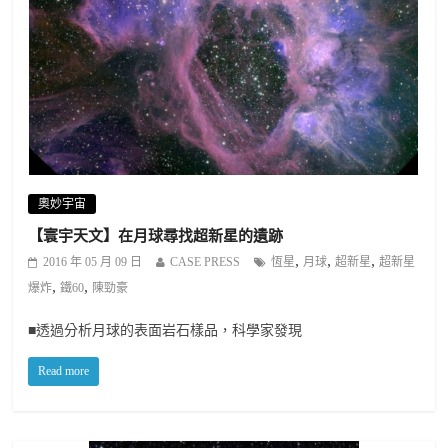
奧妙宇宙
【寰宇天文】在月球尋找超新星的遺跡
,
,
,
2016 年 05 月 09 日
CASE PRESS
恆星
月球
超新星
超新星
,
,
爆炸
鐵60
陳勁豪
■透過分析月球的表面岩石樣品，科學家發現
Read more