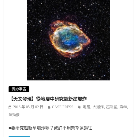
奧妙宇宙
【天文發現】從地層中研究超新星爆炸
,
,
,
,
2016 年 05 月 02 日
CASE PRESS
地層
大爆炸
超新星
鐵60
陳勁豪
■要研究超新星爆炸嗎？或許不用架望遠鏡往