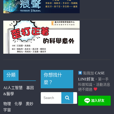
CASE
點我加
分類
你想找什
LINE好友
，第一手
麼？
科普知識、活動消息
AI人工智慧
基因
絕不錯過
&醫學
物理
化學
奧妙
宇宙