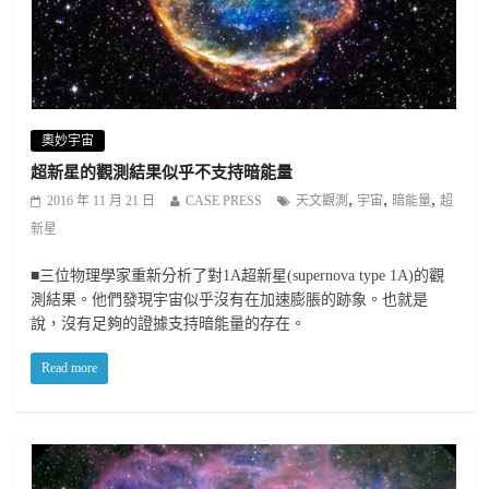
奧妙宇宙
超新星的觀測結果似乎不支持暗能量
,
,
,
2016 年 11 月 21 日
CASE PRESS
天文觀測
宇宙
暗能量
超
新星
■三位物理學家重新分析了對1A超新星(supernova type 1A)的觀
測結果。他們發現宇宙似乎沒有在加速膨脹的跡象。也就是
說，沒有足夠的證據支持暗能量的存在。
Read more