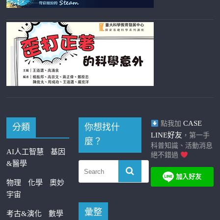
CASE
點我加
分類
你想找什
LINE好友
，第一手
麼？
科普知識、活動消息
AI人工智慧
基因
絕不錯過
&醫學
物理
化學
奧妙
宇宙
彙整
考古&演化
數學