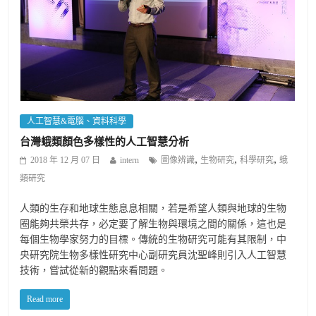
人工智慧&電腦、資料科學
台灣蛾類顏色多樣性的人工智慧分析
,
,
,
2018 年 12 月 07 日
intern
圖像辨識
生物研究
科學研究
蛾
類研究
人類的生存和地球生態息息相關，若是希望人類與地球的生物
圈能夠共榮共存，必定要了解生物與環境之間的關係，這也是
每個生物學家努力的目標。傳統的生物研究可能有其限制，中
央研究院生物多樣性研究中心副研究員沈聖峰則引入人工智慧
技術，嘗試從新的觀點來看問題。
Read more