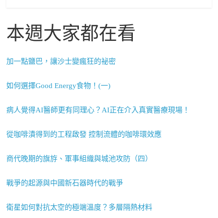
本週大家都在看
加一點鹽巴，讓沙士變瘋狂的祕密
如何選擇Good Energy食物！(一)
病人覺得AI醫師更有同理心？AI正在介入真實醫療現場！
從咖啡漬得到的工程啟發 控制流體的咖啡環效應
商代晚期的旗斿、軍事組織與城池攻防（四）
戰爭的起源與中國新石器時代的戰爭
衛星如何對抗太空的極端溫度？多層隔熱材料