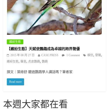
繽紛生態
【繽紛生態】天賦使鸚鵡成為卓越的跨界聲優
,
,
2015 年 08 月 27 日
CASE PRESS
1 Comment
模仿
發聲
,
,
,
繽紛生態
聲音
虎皮鸚鵡
鸚鵡
撰文｜葉綠舒 聽過鸚鵡學人講話嗎？筆者家
Read more
本週大家都在看