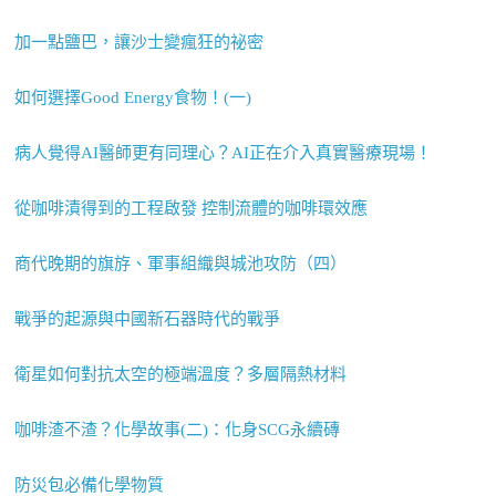
加一點鹽巴，讓沙士變瘋狂的祕密
如何選擇Good Energy食物！(一)
病人覺得AI醫師更有同理心？AI正在介入真實醫療現場！
從咖啡漬得到的工程啟發 控制流體的咖啡環效應
商代晚期的旗斿、軍事組織與城池攻防（四）
戰爭的起源與中國新石器時代的戰爭
衛星如何對抗太空的極端溫度？多層隔熱材料
咖啡渣不渣？化學故事(二)：化身SCG永續磚
防災包必備化學物質