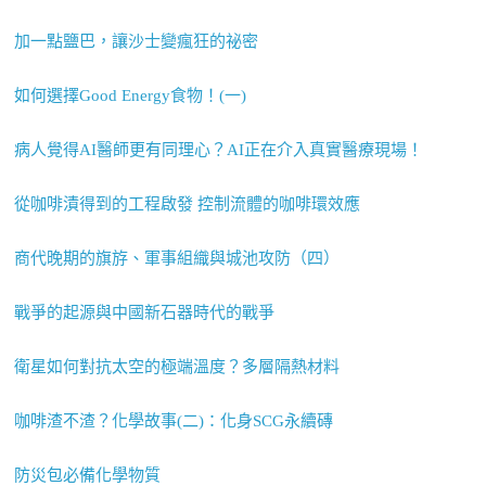
加一點鹽巴，讓沙士變瘋狂的祕密
如何選擇Good Energy食物！(一)
病人覺得AI醫師更有同理心？AI正在介入真實醫療現場！
從咖啡漬得到的工程啟發 控制流體的咖啡環效應
商代晚期的旗斿、軍事組織與城池攻防（四）
戰爭的起源與中國新石器時代的戰爭
衛星如何對抗太空的極端溫度？多層隔熱材料
咖啡渣不渣？化學故事(二)：化身SCG永續磚
防災包必備化學物質