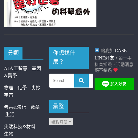
CASE
點我加
分類
你想找什
LINE好友
，第一手
麼？
科普知識、活動消息
AI人工智慧
基因
絕不錯過
&醫學
物理
化學
奧妙
宇宙
彙整
考古&演化
數學
生活
尖端科技&材料
生物