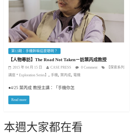
第13期：手機幹嘛這麼聰明？
【人物專訪】The Road Not Taken－訪葉丙成教授
2015 年 04 月 15 日
CASE PRESS
0 Comment
【探索系列
,
,
,
講座 * Exploration Series】
手機
葉丙成
電機
●4/25 葉丙成 教授主講：「手機你怎
Read more
本週大家都在看