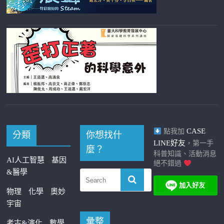
CASE
點我加
分類
你想找什
LINE好友
，第一手
麼？
科普知識、活動消息
AI人工智慧
基因
絕不錯過
&醫學
物理
化學
奧妙
宇宙
彙整
考古&演化
數學