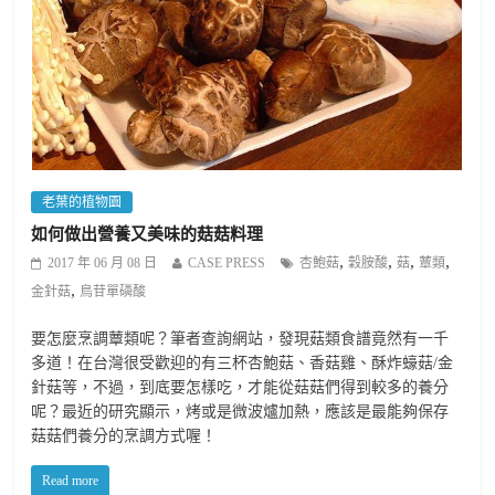
老葉的植物園
如何做出營養又美味的菇菇料理
,
,
,
,
2017 年 06 月 08 日
CASE PRESS
杏鮑菇
穀胺酸
菇
蕈類
,
金針菇
鳥苷單磷酸
要怎麼烹調蕈類呢？筆者查詢網站，發現菇類食譜竟然有一千
多道！在台灣很受歡迎的有三杯杏鮑菇、香菇雞、酥炸蠔菇/金
針菇等，不過，到底要怎樣吃，才能從菇菇們得到較多的養分
呢？最近的研究顯示，烤或是微波爐加熱，應該是最能夠保存
菇菇們養分的烹調方式喔！
Read more