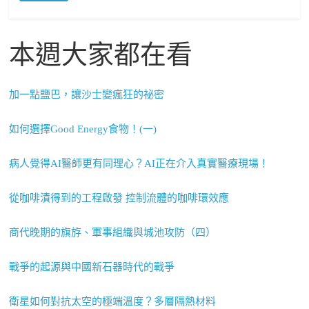
本週大家都在看
加一點鹽巴，讓沙士變瘋狂的祕密
如何選擇Good Energy食物！(一)
病人覺得AI醫師更有同理心？AI正在介入真實醫療現場！
從咖啡漬得到的工程啟發 控制流體的咖啡環效應
商代晚期的旗斿、軍事組織與城池攻防（四）
戰爭的起源與中國新石器時代的戰爭
衛星如何對抗太空的極端溫度？多層隔熱材料