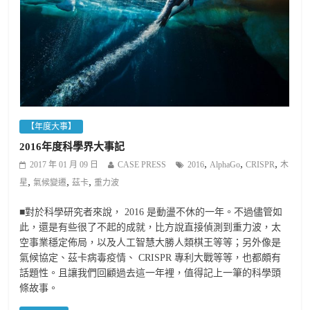
【年度大事】
2016年度科學界大事記
,
,
,
2017 年 01 月 09 日
CASE PRESS
2016
AlphaGo
CRISPR
木
,
,
,
星
氣候變遷
茲卡
重力波
■對於科學研究者來說， 2016 是動盪不休的一年。不過儘管如
此，還是有些很了不起的成就，比方說直接偵測到重力波，太
空事業穩定佈局，以及人工智慧大勝人類棋王等等；另外像是
氣候協定、茲卡病毒疫情、 CRISPR 專利大戰等等，也都頗有
話題性。且讓我們回顧過去這一年裡，值得記上一筆的科學頭
條故事。