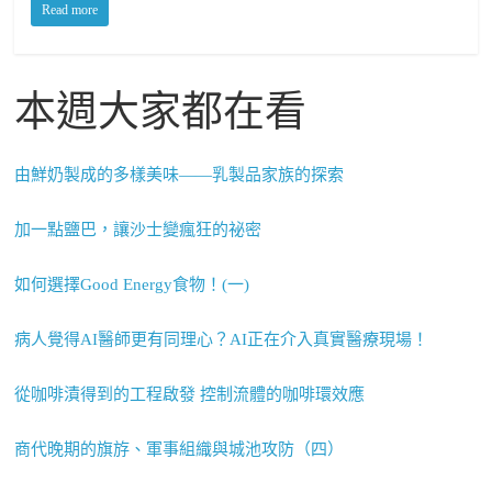
Read more
本週大家都在看
由鮮奶製成的多樣美味——乳製品家族的探索
加一點鹽巴，讓沙士變瘋狂的祕密
如何選擇Good Energy食物！(一)
病人覺得AI醫師更有同理心？AI正在介入真實醫療現場！
從咖啡漬得到的工程啟發 控制流體的咖啡環效應
商代晚期的旗斿、軍事組織與城池攻防（四）