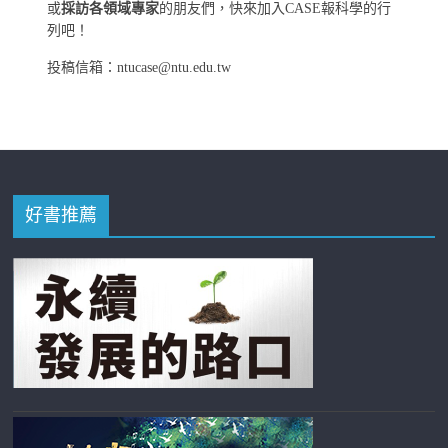
或
採訪各領域專家
的朋友們，快來加入CASE報科學的行
列吧！
投稿信箱：ntucase@ntu.edu.tw
好書推薦