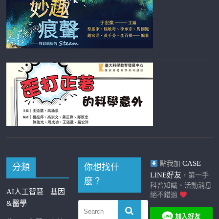
CASE
點我加
分類
你想找什
LINE好友
，第一手
麼？
科普知識、活動消息
AI人工智慧
基因
絕不錯過
&醫學