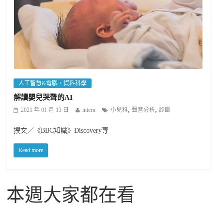
人工智慧&電腦、資料科學
解讀嬰兒哭聲的AI
,
,
2021 年 01 月 13 日
intern
小兒科
聲音分析
診斷
撰文／《BBC知識》Discovery專
Read more
本週大家都在看