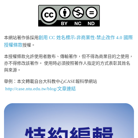
創用 CC 姓名標示-非商業性-禁止改作 4.0 國際
本網站著作係採用
授權條款
授權。
本授權條款允許使用者散布、傳輸著作，但不得為商業目的之使用，
亦不得修改該著作。 使用時必須按照著作人指定的方式表彰其姓名
與來源。
舉例：本文轉載自台大科教中心CASE報科學網站
http://case.ntu.edu.tw/blog/文章連結