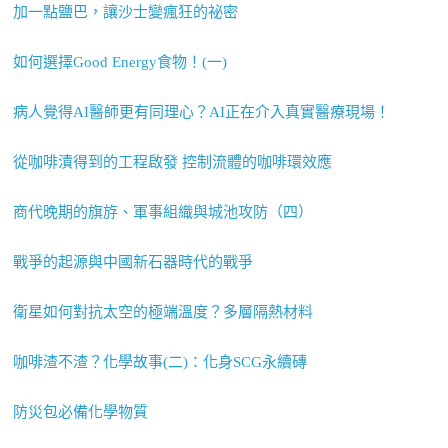
加一點鹽巴，讓沙士變瘋狂的祕密
如何選擇Good Energy食物！(一)
病人覺得AI醫師更有同理心？AI正在介入真實醫療現場！
從咖啡漬得到的工程啟發 控制流體的咖啡環效應
商代晚期的旗斿、軍事組織與城池攻防（四）
戰爭的起源與中國新石器時代的戰爭
衛星如何對抗太空的極端溫度？多層隔熱材料
咖啡渣不渣？化學故事(二)：化身SCG永續磚
防災包必備化學物質