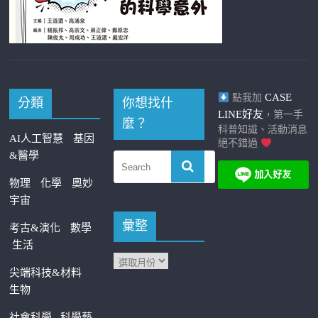
CASE
點我加
分類
你想找什
LINE好友
，第一手
麼？
科普知識、活動消息
AI人工智慧
基因
絕不錯過
&醫學
物理
化學
奧妙
宇宙
彙整
考古&演化
數學
生活
尖端科技&材料
生物
社會科學
科學藝