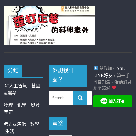
CASE
點我加
分類
你想找什
LINE好友
，第一手
麼？
科普知識、活動消息
AI人工智慧
基因
絕不錯過
&醫學
物理
化學
奧妙
宇宙
彙整
考古&演化
數學
生活