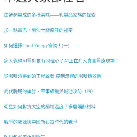
由鮮奶製成的多樣美味——乳製品家族的探索
加一點鹽巴，讓沙士變瘋狂的祕密
如何選擇Good Energy食物！(一)
病人覺得AI醫師更有同理心？AI正在介入真實醫療現場！
從咖啡漬得到的工程啟發 控制流體的咖啡環效應
商代晚期的旗斿、軍事組織與城池攻防（四）
衛星如何對抗太空的極端溫度？多層隔熱材料
戰爭的起源與中國新石器時代的戰爭