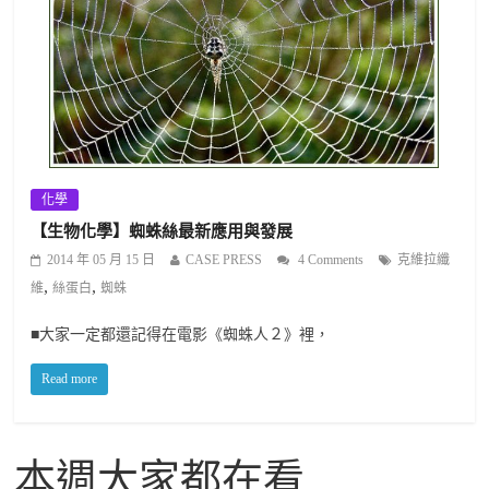
化學
【生物化學】蜘蛛絲最新應用與發展
2014 年 05 月 15 日
CASE PRESS
4 Comments
克維拉纖
,
,
維
絲蛋白
蜘蛛
■大家一定都還記得在電影《蜘蛛人２》裡，
Read more
本週大家都在看