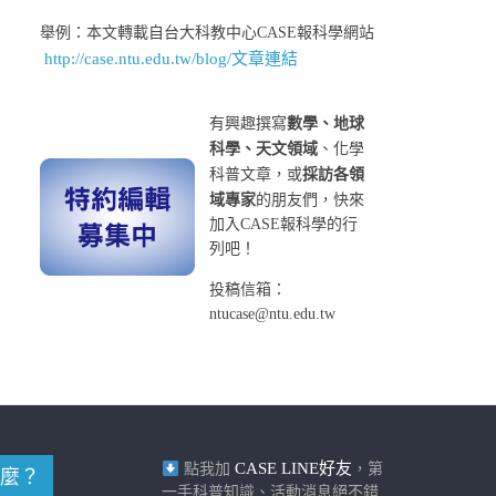
舉例：本文轉載自台大科教中心CASE報科學網站
http://case.ntu.edu.tw/blog/文章連結
有興趣撰寫
數學、地球
科學、天文領域
、化學
科普文章，或
採訪各領
域專家
的朋友們，快來
加入CASE報科學的行
列吧！
投稿信箱：
ntucase@ntu.edu.tw
CASE LINE好友
點我加
，第
麼？
一手科普知識、活動消息絕不錯