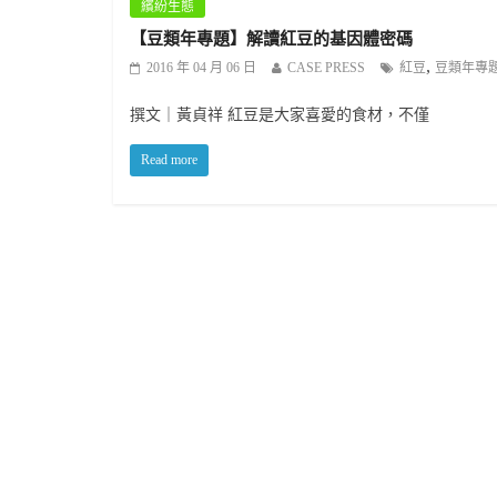
繽紛生態
【豆類年專題】解讀紅豆的基因體密碼
,
2016 年 04 月 06 日
CASE PRESS
紅豆
豆類年專
撰文｜黃貞祥 紅豆是大家喜愛的食材，不僅
Read more