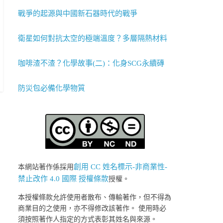
戰爭的起源與中國新石器時代的戰爭
衛星如何對抗太空的極端溫度？多層隔熱材料
咖啡渣不渣？化學故事(二)：化身SCG永續磚
防災包必備化學物質
創用 CC 姓名標示-非商業性-
本網站著作係採用
禁止改作 4.0 國際 授權條款
授權。
本授權條款允許使用者散布、傳輸著作，但不得為
商業目的之使用，亦不得修改該著作。 使用時必
須按照著作人指定的方式表彰其姓名與來源。