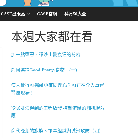
CASE出版品
CASE官網
科月50大全
本週大家都在看
加一點鹽巴，讓沙士變瘋狂的祕密
如何選擇Good Energy食物！(一)
病人覺得AI醫師更有同理心？AI正在介入真實
醫療現場！
從咖啡漬得到的工程啟發 控制流體的咖啡環效
應
商代晚期的旗斿、軍事組織與城池攻防（四）