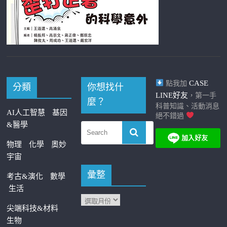
CASE
點我加
分類
你想找什
LINE好友
，第一手
麼？
科普知識、活動消息
AI人工智慧
基因
絕不錯過
&醫學
物理
化學
奧妙
宇宙
彙整
考古&演化
數學
生活
尖端科技&材料
生物