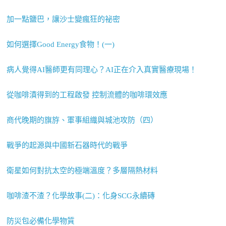
加一點鹽巴，讓沙士變瘋狂的祕密
如何選擇Good Energy食物！(一)
病人覺得AI醫師更有同理心？AI正在介入真實醫療現場！
從咖啡漬得到的工程啟發 控制流體的咖啡環效應
商代晚期的旗斿、軍事組織與城池攻防（四）
戰爭的起源與中國新石器時代的戰爭
衛星如何對抗太空的極端溫度？多層隔熱材料
咖啡渣不渣？化學故事(二)：化身SCG永續磚
防災包必備化學物質