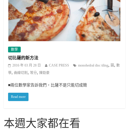
數學
切比薩的新方法
,
,
2016 年 03 月 28 日
CASE PRESS
monohedral disc tiling
圓
數
,
,
,
學
曲線切割
等分
陳勁豪
■兩位數學家告訴我們，比薩不是只能切成簡
Read more
本週大家都在看