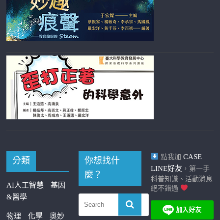
CASE
點我加
分類
你想找什
LINE好友
，第一手
麼？
科普知識、活動消息
AI人工智慧
基因
絕不錯過
&醫學
物理
化學
奧妙