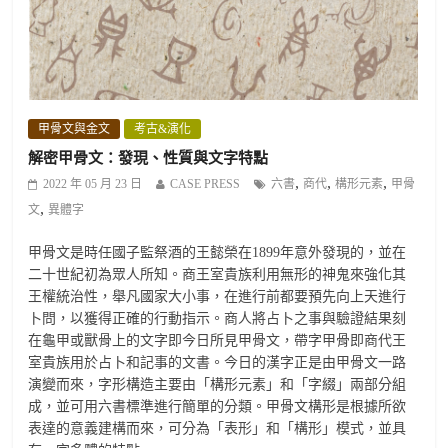
甲骨文與金文
考古&演化
解密甲骨文：發現、性質與文字特點
,
,
,
2022 年 05 月 23 日
CASE PRESS
六書
商代
構形元素
甲骨
,
文
異體字
甲骨文是時任國子監祭酒的王懿榮在1899年意外發現的，並在
二十世紀初為眾人所知。商王室貴族利用無形的神鬼來強化其
王權統治性，舉凡國家大小事，在進行前都要預先向上天進行
卜問，以獲得正確的行動指示。商人將占卜之事與驗證結果刻
在龜甲或獸骨上的文字即今日所見甲骨文，帶字甲骨即商代王
室貴族用於占卜和記事的文書。今日的漢字正是由甲骨文一路
演變而來，字形構造主要由「構形元素」和「字綴」兩部分組
成，並可用六書標準進行簡單的分類。甲骨文構形是根據所欲
表達的意義建構而來，可分為「表形」和「構形」模式，並具