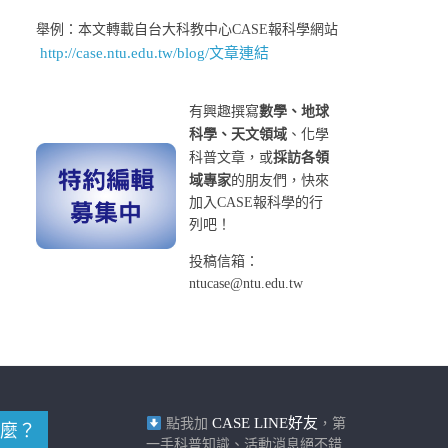
舉例：本文轉載自台大科教中心CASE報科學網站
http://case.ntu.edu.tw/blog/文章連結
有興趣撰寫
數學、地球
科學、天文領域
、化學
科普文章，或
採訪各領
域專家
的朋友們，快來
加入CASE報科學的行
列吧！
投稿信箱：
ntucase@ntu.edu.tw
CASE LINE好友
點我加
，第
麼？
一手科普知識、活動消息絕不錯