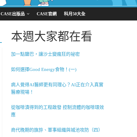
CASE出版品
CASE官網
科月50大全
本週大家都在看
加一點鹽巴，讓沙士變瘋狂的祕密
如何選擇Good Energy食物！(一)
病人覺得AI醫師更有同理心？AI正在介入真實
醫療現場！
從咖啡漬得到的工程啟發 控制流體的咖啡環效
應
商代晚期的旗斿、軍事組織與城池攻防（四）