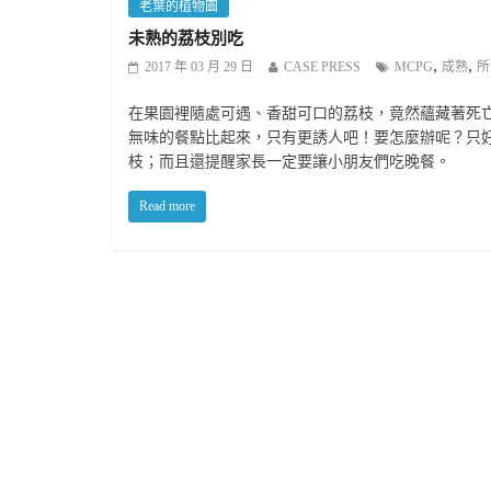
老葉的植物園
未熟的荔枝別吃
,
,
2017 年 03 月 29 日
CASE PRESS
MCPG
成熟
所
在果園裡隨處可遇、香甜可口的荔枝，竟然蘊藏著死
無味的餐點比起來，只有更誘人吧！要怎麼辦呢？只
枝；而且還提醒家長一定要讓小朋友們吃晚餐。
Read more