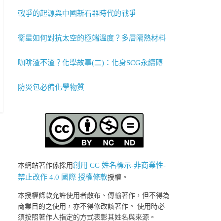
戰爭的起源與中國新石器時代的戰爭
衛星如何對抗太空的極端溫度？多層隔熱材料
咖啡渣不渣？化學故事(二)：化身SCG永續磚
防災包必備化學物質
創用 CC 姓名標示-非商業性-
本網站著作係採用
禁止改作 4.0 國際 授權條款
授權。
本授權條款允許使用者散布、傳輸著作，但不得為
商業目的之使用，亦不得修改該著作。 使用時必
須按照著作人指定的方式表彰其姓名與來源。