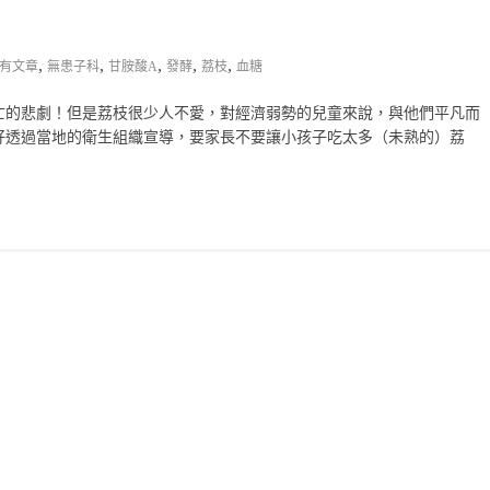
,
,
,
,
,
有文章
無患子科
甘胺酸A
發酵
荔枝
血糖
亡的悲劇！但是荔枝很少人不愛，對經濟弱勢的兒童來說，與他們平凡而
好透過當地的衛生組織宣導，要家長不要讓小孩子吃太多（未熟的）荔