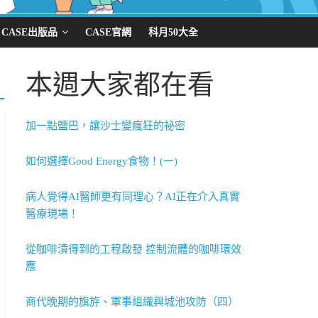
CASE出版品
CASE官網
科月50大全
本週大家都在看
加一點鹽巴，讓沙士變瘋狂的祕密
如何選擇Good Energy食物！(一)
病人覺得AI醫師更有同理心？AI正在介入真實
醫療現場！
從咖啡漬得到的工程啟發 控制流體的咖啡環效
應
商代晚期的旗斿、軍事組織與城池攻防（四）