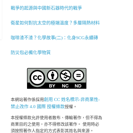
戰爭的起源與中國新石器時代的戰爭
衛星如何對抗太空的極端溫度？多層隔熱材料
咖啡渣不渣？化學故事(二)：化身SCG永續磚
防災包必備化學物質
創用 CC 姓名標示-非商業性-
本網站著作係採用
禁止改作 4.0 國際 授權條款
授權。
本授權條款允許使用者散布、傳輸著作，但不得為
商業目的之使用，亦不得修改該著作。 使用時必
須按照著作人指定的方式表彰其姓名與來源。