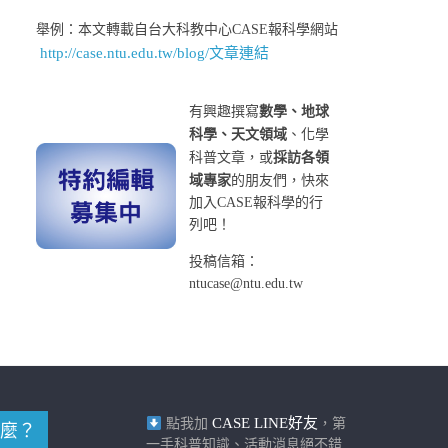
舉例：本文轉載自台大科教中心CASE報科學網站
http://case.ntu.edu.tw/blog/文章連結
有興趣撰寫
數學、地球
科學、天文領域
、化學
科普文章，或
採訪各領
域專家
的朋友們，快來
加入CASE報科學的行
列吧！
投稿信箱：
ntucase@ntu.edu.tw
CASE LINE好友
點我加
，第
麼？
一手科普知識、活動消息絕不錯