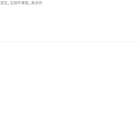
,
,
濱豆
豆類年專題
黃貞祥