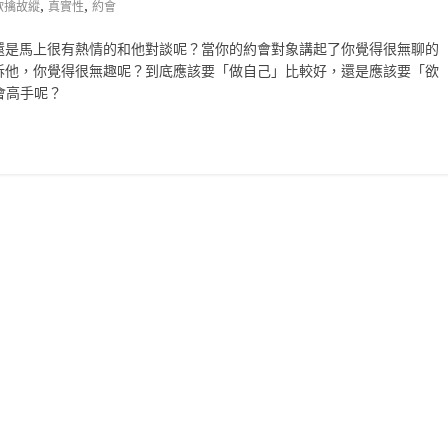
,
,
欲擒故縱
真實性
約會
還是馬上很有熱情的和他對談呢？當你的約會對象講起了你覺得很無聊的
訴他，你覺得很無趣呢？到底應該要「做自己」比較好，還是應該要「欲
的約會高手呢？