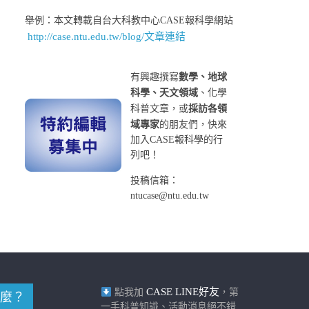
舉例：本文轉載自台大科教中心CASE報科學網站
http://case.ntu.edu.tw/blog/文章連結
有興趣撰寫
數學、地球
科學、天文領域
、化學
科普文章，或
採訪各領
域專家
的朋友們，快來
加入CASE報科學的行
列吧！
投稿信箱：
ntucase@ntu.edu.tw
CASE LINE好友
點我加
，第
麼？
一手科普知識、活動消息絕不錯