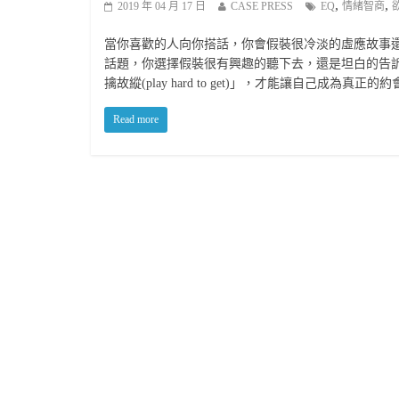
,
,
2019 年 04 月 17 日
CASE PRESS
EQ
情緒智商
當你喜歡的人向你搭話，你會假裝很冷淡的虛應故事
話題，你選擇假裝很有興趣的聽下去，還是坦白的告
擒故縱(play hard to get)」，才能讓自己成為真正
Read more