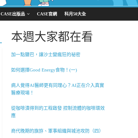
CASE出版品
CASE官網
科月50大全
本週大家都在看
加一點鹽巴，讓沙士變瘋狂的祕密
如何選擇Good Energy食物！(一)
病人覺得AI醫師更有同理心？AI正在介入真實
醫療現場！
從咖啡漬得到的工程啟發 控制流體的咖啡環效
應
商代晚期的旗斿、軍事組織與城池攻防（四）