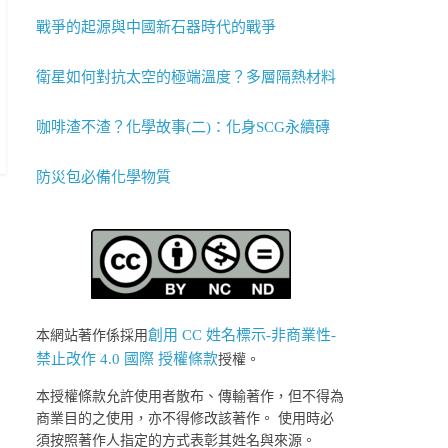
戰爭的起源與中國新石器時代的戰爭
衛星如何對抗太空的極端溫度？多層隔熱材料
咖啡渣不渣？化學故事(二)：化身SCG永續磚
防災包必備化學物質
創用 CC 姓名標示-非商業性-
本網站著作係採用
禁止改作 4.0 國際 授權條款
授權。
本授權條款允許使用者散布、傳輸著作，但不得為
商業目的之使用，亦不得修改該著作。 使用時必
須按照著作人指定的方式表彰其姓名與來源。