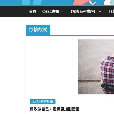
首頁
CASE專欄
【探索系列講座】
【
欲擒故縱
心理&神經科學
勇敢做自己，愛情更加甜蜜蜜