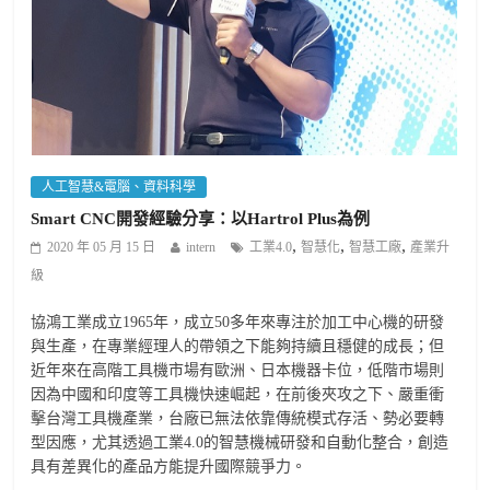
人工智慧&電腦、資料科學
Smart CNC開發經驗分享：以Hartrol Plus為例
,
,
,
2020 年 05 月 15 日
intern
工業4.0
智慧化
智慧工廠
產業升
級
協鴻工業成立1965年，成立50多年來專注於加工中心機的研發
與生產，在專業經理人的帶領之下能夠持續且穩健的成長；但
近年來在高階工具機市場有歐洲、日本機器卡位，低階市場則
因為中國和印度等工具機快速崛起，在前後夾攻之下、嚴重衝
擊台灣工具機產業，台廠已無法依靠傳統模式存活、勢必要轉
型因應，尤其透過工業4.0的智慧機械研發和自動化整合，創造
具有差異化的產品方能提升國際競爭力。