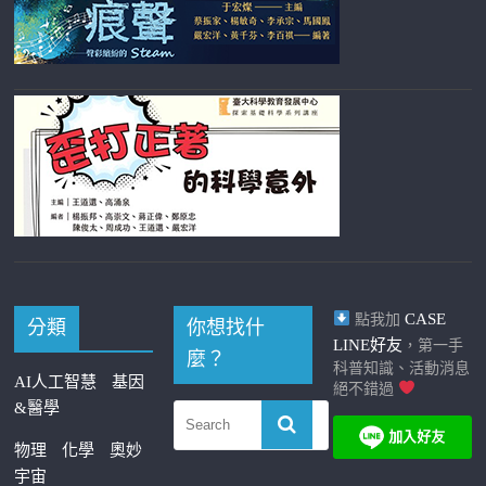
CASE
點我加
分類
你想找什
LINE好友
，第一手
麼？
科普知識、活動消息
AI人工智慧
基因
絕不錯過
&醫學
物理
化學
奧妙
宇宙