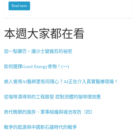
Read more
本週大家都在看
加一點鹽巴，讓沙士變瘋狂的祕密
如何選擇Good Energy食物！(一)
病人覺得AI醫師更有同理心？AI正在介入真實醫療現場！
從咖啡漬得到的工程啟發 控制流體的咖啡環效應
商代晚期的旗斿、軍事組織與城池攻防（四）
戰爭的起源與中國新石器時代的戰爭