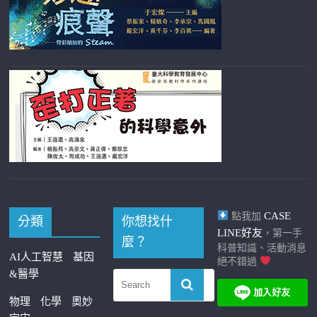
CASE
點我加
分類
你想找什
LINE好友
，第一手
麼？
科普知識、活動消息
AI人工智慧
基因
絕不錯過
&醫學
物理
化學
奧妙