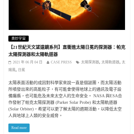
奧妙宇宙
【21世紀天文望遠鏡系列】直衝進太陽日冕的探測器：帕克
太陽探測器和太陽軌道器
,
,
2021 年 06 月 04 日
CASE PRESS
太陽探測器
太陽軌道器
太
,
陽風
日冕
太陽表面活動的成因對科學家來說一直是個謎團，而太陽活動
所噴發出來的高能粒子，有可能會使得地球上的通訊及電子設
備癱瘓，也可能危及未來太空人的生命安全。 NASA 與ESA合
作發射了帕克太陽探測器 (Parker Solar Probe) 和太陽軌道器
(Solar Orbiter)，希望可以更了解太陽的週期活動，以降低太空
人與地球上人類的安全威脅。
Read more