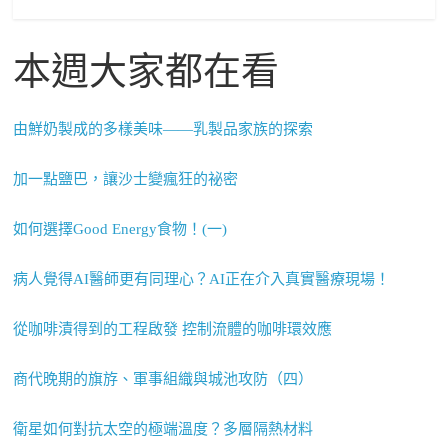
本週大家都在看
由鮮奶製成的多樣美味——乳製品家族的探索
加一點鹽巴，讓沙士變瘋狂的祕密
如何選擇Good Energy食物！(一)
病人覺得AI醫師更有同理心？AI正在介入真實醫療現場！
從咖啡漬得到的工程啟發 控制流體的咖啡環效應
商代晚期的旗斿、軍事組織與城池攻防（四）
衛星如何對抗太空的極端溫度？多層隔熱材料