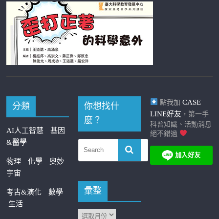
CASE
點我加
分類
你想找什
LINE好友
，第一手
麼？
科普知識、活動消息
AI人工智慧
基因
絕不錯過
&醫學
物理
化學
奧妙
宇宙
彙整
考古&演化
數學
生活