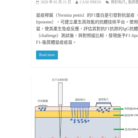
,
2020 年 02 月 21 日
CASE PRESS
微針貼片
脂質
鼠疫桿菌（Yersinia pestis）的F1蛋白是引發對抗
liposome），可建立產生高效能的抗體技術平台。使用微針貼片（
鼠，使其產生免疫反應，評估其對抗F1抗原的IgG抗體的效
（challenge）測試後，與對照組比較，發現施予F1
F1-脂質體鼠疫疫苗。
Read more