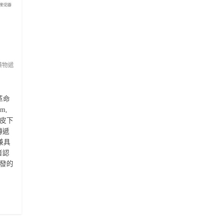
藥物遞
及革命
m,
及皮下
傳遞
兼具
者認
開發的