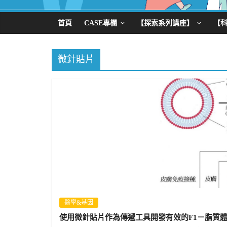
首頁
CASE專欄
【探索系列講座】
【
微針貼片
醫學&基因
使用微針貼片作為傳遞工具開發有效的F1－脂質