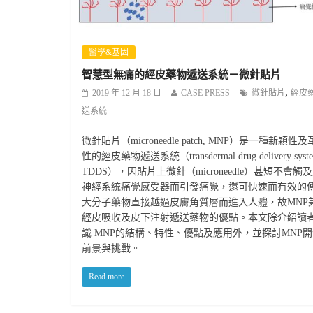
醫學&基因
智慧型無痛的經皮藥物遞送系統－微針貼片
,
2019 年 12 月 18 日
CASE PRESS
微針貼片
經皮
送系統
微針貼片（microneedle patch, MNP）是一種新穎性
性的經皮藥物遞送系統（transdermal drug delivery syste
TDDS），因貼片上微針（microneedle）甚短不會觸
神經系統痛覺感受器而引發痛覺，還可快速而有效的
大分子藥物直接越過皮膚角質層而進入人體，故MNP
經皮吸收及皮下注射遞送藥物的優點。本文除介紹讀
識 MNP的結構、特性、優點及應用外，並探討MNP
前景與挑戰。
Read more