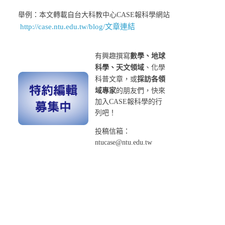
舉例：本文轉載自台大科教中心CASE報科學網站
http://case.ntu.edu.tw/blog/文章連結
有興趣撰寫
數學、地球
科學、天文領域
、化學
科普文章，或
採訪各領
域專家
的朋友們，快來
加入CASE報科學的行
列吧！
投稿信箱：
ntucase@ntu.edu.tw