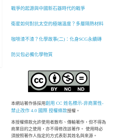
戰爭的起源與中國新石器時代的戰爭
衛星如何對抗太空的極端溫度？多層隔熱材料
咖啡渣不渣？化學故事(二)：化身SCG永續磚
防災包必備化學物質
創用 CC 姓名標示-非商業性-
本網站著作係採用
禁止改作 4.0 國際 授權條款
授權。
本授權條款允許使用者散布、傳輸著作，但不得為
商業目的之使用，亦不得修改該著作。 使用時必
須按照著作人指定的方式表彰其姓名與來源。