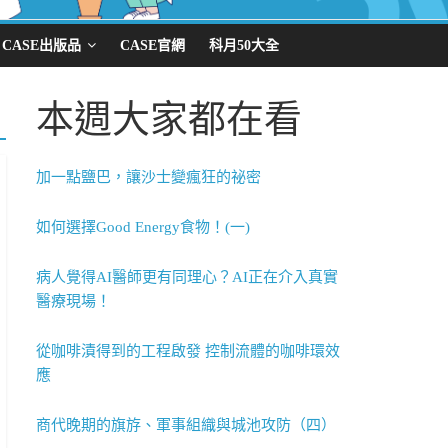
CASE出版品
CASE官網
科月50大全
本週大家都在看
加一點鹽巴，讓沙士變瘋狂的祕密
如何選擇Good Energy食物！(一)
病人覺得AI醫師更有同理心？AI正在介入真實
醫療現場！
從咖啡漬得到的工程啟發 控制流體的咖啡環效
應
商代晚期的旗斿、軍事組織與城池攻防（四）