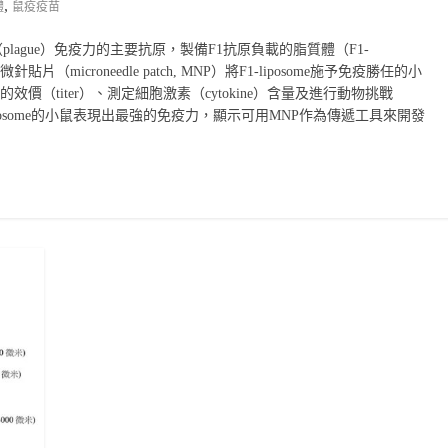
,
體
鼠疫疫苗
鼠疫（plague）免疫力的主要抗原，製備F1抗原負載的脂質體（F1-
microneedle patch, MNP）將F1-liposome施予免疫勝任的小
價（titer）、測定細胞激素（cytokine）含量及進行動物挑戰
-liposome的小鼠表現出最強的免疫力，顯示可用MNP作為傳遞工具來開發