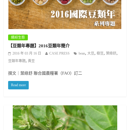
繽紛生態
【豆類年專題】2016豆類年簡介
,
,
,
,
2016 年 03 月 16 日
CASE PRESS
bean
大豆
樹豆
葉綠舒
,
豆類年專題
黃豆
撰文｜葉綠舒 聯合國農糧署（FAO）訂二
Read more