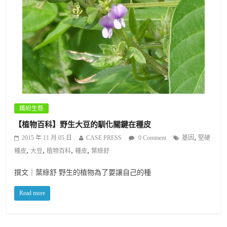
繽紛生態
【植物百科】野生大豆的馴化關鍵在種皮
,
2015 年 11 月 05 日
CASE PRESS
0 Comment
基因
堅硬
,
,
,
,
種皮
大豆
植物百科
種皮
葉綠舒
撰文｜葉綠舒 野生的植物為了要讓自己的種
Read more