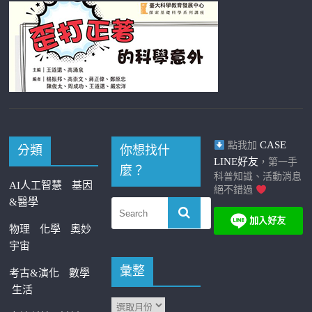
CASE
點我加
分類
你想找什
LINE好友
，第一手
麼？
科普知識、活動消息
AI人工智慧
基因
絕不錯過
&醫學
物理
化學
奧妙
宇宙
彙整
考古&演化
數學
生活