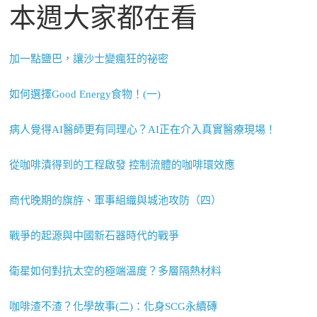
本週大家都在看
加一點鹽巴，讓沙士變瘋狂的祕密
如何選擇Good Energy食物！(一)
病人覺得AI醫師更有同理心？AI正在介入真實醫療現場！
從咖啡漬得到的工程啟發 控制流體的咖啡環效應
商代晚期的旗斿、軍事組織與城池攻防（四）
戰爭的起源與中國新石器時代的戰爭
衛星如何對抗太空的極端溫度？多層隔熱材料
咖啡渣不渣？化學故事(二)：化身SCG永續磚