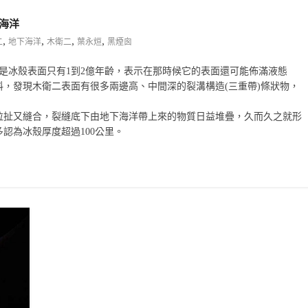
下海洋
,
,
,
,
二
地下海洋
木衛二
葉永烜
黑煙囪
估，是冰殼表面只有1到2億年齡，表示在那時候它的表面還可能佈滿液態
，發現木衛二表面有很多兩邊高、中間深的裂溝構造(三重帶)條狀物，
拉扯又縫合，裂縫底下由地下海洋帶上來的物質日益堆疊，久而久之就形
認為冰殼厚度超過100公里。