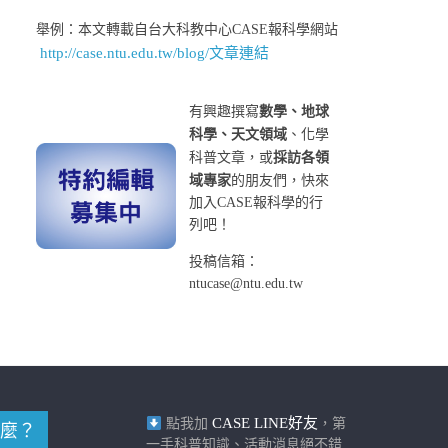
舉例：本文轉載自台大科教中心CASE報科學網站
http://case.ntu.edu.tw/blog/文章連結
有興趣撰寫
數學、地球
科學、天文領域
、化學
科普文章，或
採訪各領
域專家
的朋友們，快來
加入CASE報科學的行
列吧！
投稿信箱：
ntucase@ntu.edu.tw
CASE LINE好友
點我加
，第
麼？
一手科普知識、活動消息絕不錯