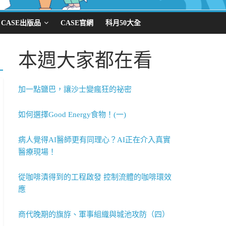
CASE出版品
CASE官網
科月50大全
本週大家都在看
加一點鹽巴，讓沙士變瘋狂的祕密
如何選擇Good Energy食物！(一)
病人覺得AI醫師更有同理心？AI正在介入真實
醫療現場！
從咖啡漬得到的工程啟發 控制流體的咖啡環效
應
商代晚期的旗斿、軍事組織與城池攻防（四）