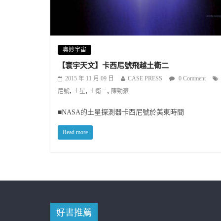
奧妙宇宙
【寰宇天文】卡西尼號飛越土衛二
2015 年 11 月 09 日
CASE PRESS
0 Comment
,
,
,
尼號
土星
土衛二
陳勁豪
■NASA的土星探測器卡西尼號於美東時間
Read more
好書推薦