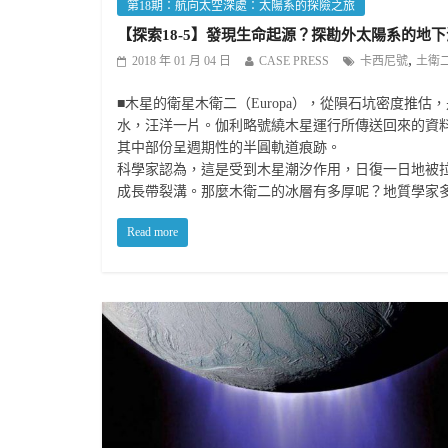
第18期：航向太空深處：太陽系的探險之旅
【探索18-5】發現生命起源？探勘外太陽系的地
,
2018 年 01 月 04 日
CASE PRESS
卡西尼號
土衛
■木星的衛星木衛二（Europa），從隕石坑密度推
水，汪洋一片。伽利略號繞木星運行所傳送回來的資料
其中部份呈週期性的半圓軌道痕跡。
科學家認為，這是受到木星潮汐作用，日復一日地被
成長帶裂溝。那麼木衛二的冰層有多厚呢？地質學家多
Read more