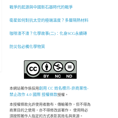
戰爭的起源與中國新石器時代的戰爭
衛星如何對抗太空的極端溫度？多層隔熱材料
咖啡渣不渣？化學故事(二)：化身SCG永續磚
防災包必備化學物質
創用 CC 姓名標示-非商業性-
本網站著作係採用
禁止改作 4.0 國際 授權條款
授權。
本授權條款允許使用者散布、傳輸著作，但不得為
商業目的之使用，亦不得修改該著作。 使用時必
須按照著作人指定的方式表彰其姓名與來源。