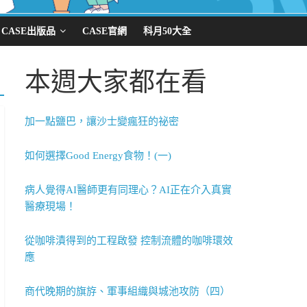
CASE出版品
CASE官網
科月50大全
本週大家都在看
加一點鹽巴，讓沙士變瘋狂的祕密
如何選擇Good Energy食物！(一)
病人覺得AI醫師更有同理心？AI正在介入真實
醫療現場！
從咖啡漬得到的工程啟發 控制流體的咖啡環效
應
商代晚期的旗斿、軍事組織與城池攻防（四）