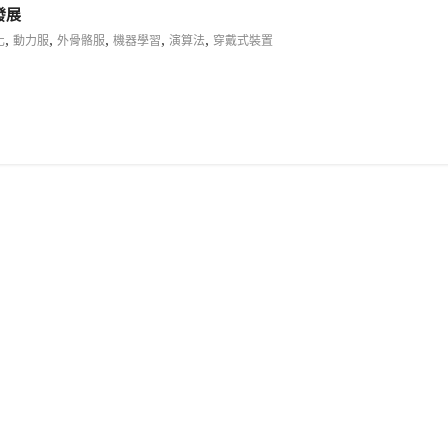
發展
,
,
,
,
,
化
動力服
外骨骼服
機器學習
演算法
穿戴式裝置