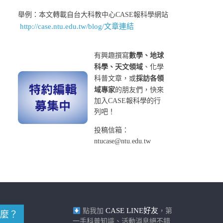
舉例：本文轉載自台大科教中心CASE報科學網站
http://case.ntu.edu.tw/blog/文章連結
有興趣撰寫
數學、地球
科學、天文領域
、化學
科普文章，或
採訪各領
域專家
的朋友們，快來
加入CASE報科學的行
列吧！
投稿信箱：
ntucase@ntu.edu.tw
CASE LINE好友
點我加
，第
麼？
一手科普知識、活動消息絕不錯