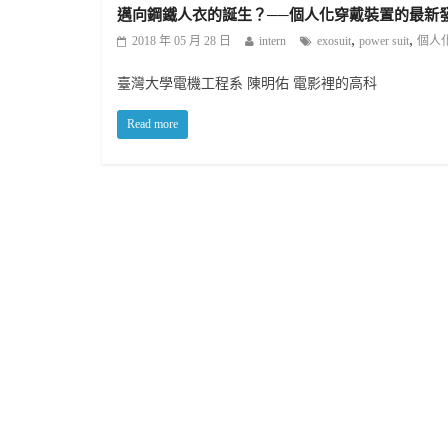
邁向鋼鐵人衣的誕生？──個人化穿戴裝置的最新
,
,
2018 年 05 月 28 日
intern
exosuit
power suit
個人
臺灣大學電機工程系 陳明佑 電影裡的高科
Read more