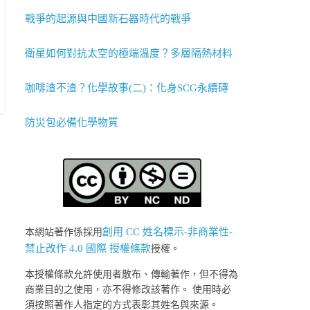
戰爭的起源與中國新石器時代的戰爭
衛星如何對抗太空的極端溫度？多層隔熱材料
咖啡渣不渣？化學故事(二)：化身SCG永續磚
防災包必備化學物質
創用 CC 姓名標示-非商業性-
本網站著作係採用
禁止改作 4.0 國際 授權條款
授權。
本授權條款允許使用者散布、傳輸著作，但不得為
商業目的之使用，亦不得修改該著作。 使用時必
須按照著作人指定的方式表彰其姓名與來源。