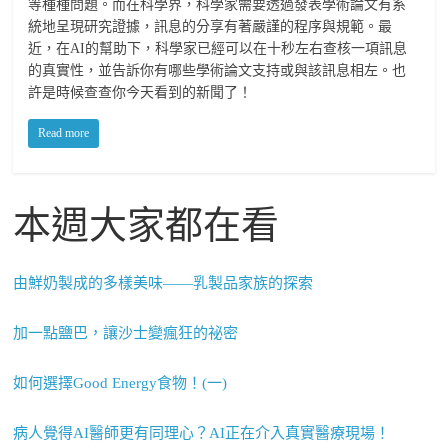
等種種問題。而在科學界，科學家需要透過發表學術論文有系
統地呈現研究證據，訊息的分享有著嚴謹的程序與規範。最
近，在AI的幫助下，科學家已經可以在十秒左右查核一項訊息
的真實性，並告訴你有哪些學術論文支持或與該訊息相左。也
許是時候查查你今天看到的新聞了！
Read more
本週大家都在看
由鮮奶製成的多樣美味——乳製品家族的探索
加一點鹽巴，讓沙士變瘋狂的祕密
如何選擇Good Energy食物！(一)
病人覺得AI醫師更有同理心？AI正在介入真實醫療現場！