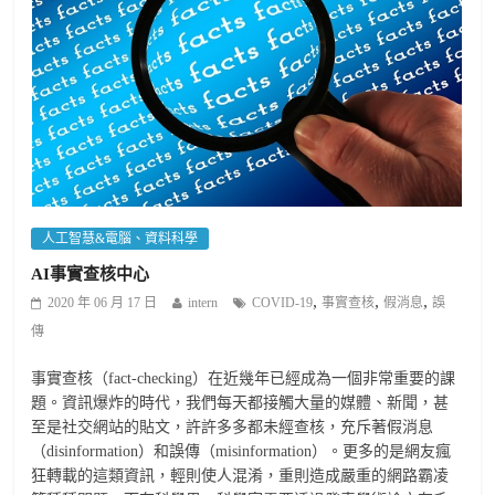
人工智慧&電腦、資料科學
AI事實查核中心
,
,
,
2020 年 06 月 17 日
intern
COVID-19
事實查核
假消息
誤
傳
事實查核（fact-checking）在近幾年已經成為一個非常重要的課
題。資訊爆炸的時代，我們每天都接觸大量的媒體、新聞，甚
至是社交網站的貼文，許許多多都未經查核，充斥著假消息
（disinformation）和誤傳（misinformation）。更多的是網友瘋
狂轉載的這類資訊，輕則使人混淆，重則造成嚴重的網路霸凌