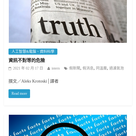
人工智慧&電腦、資料科學
資訊不對等的危險
,
,
,
2021 年 02 月 17 日
intern
假新聞
假消息
同溫層
過濾氣泡
撰文／Aleks Krotoski│譯者
Read more