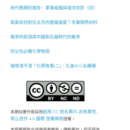
商代晚期的旗斿、軍事組織與城池攻防（四）
衛星如何對抗太空的極端溫度？多層隔熱材料
戰爭的起源與中國新石器時代的戰爭
防災包必備化學物質
咖啡渣不渣？化學故事(二)：化身SCG永續磚
創用 CC 姓名標示-非商業性-
本網站著作係採用
禁止改作 4.0 國際 授權條款
授權。
本授權條款允許使用者散布、傳輸著作，但不得為