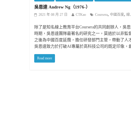
吳恩達 Andrew Ng（1976-）
,
,
2021 年 08 月 27 日
CTKao
Coursera
中國百度
線
除了是知名線上教育平台Coursera的共同創辦人，吳恩
時期，吳恩達團隊最著名的研究之一，莫過於以非監
之後為中國百度延攬，擔任研發部門主管，帶動了人才
吳恩達致力於打破AI專屬於高科技公司的既定印象，
Read more