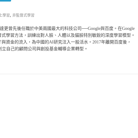
,
上學習
非監督式學習
達更曾先後任職於中美兩國最大的科技公司──Google與百度。在Google
督式學習方法，訓練出對人臉、人體以及貓臉特別敏銳的深度學習模型。
與資金的流入，為中國的AI研究注入一股活水。2017年離開百度後，
創立自己的顧問公司與創投基金輔導企業轉型。