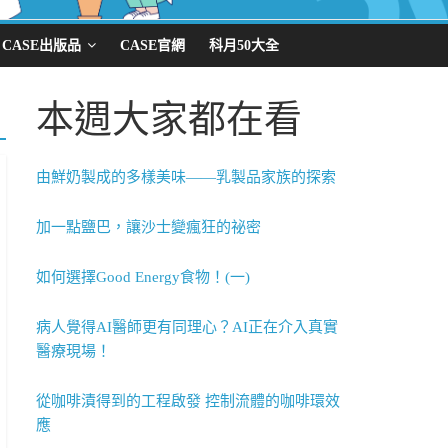
CASE出版品
CASE官網
科月50大全
本週大家都在看
由鮮奶製成的多樣美味——乳製品家族的探索
加一點鹽巴，讓沙士變瘋狂的祕密
如何選擇Good Energy食物！(一)
病人覺得AI醫師更有同理心？AI正在介入真實
醫療現場！
從咖啡漬得到的工程啟發 控制流體的咖啡環效
應