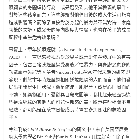
在新聞上不時可以看見兒童或是青少年在家中經歷到父母／
照顧者的身體虐待行為，或是遭受到其他不當教養的事件。
對於這些孩童而言，這些經驗對他們日後的成人生活可能會
造成影響嗎？而除了直接對於身體的暴力與不當對待，家庭
功能的失調，或父母的負向態度與情緒，也會在孩子的成長
歷程中產生危害效果嗎？
事實上，童年逆境經驗（adverse childhood experiences,
ACE），一直以來被視為對於兒童或青少年在發展中的有害
因子，包含目睹或經歷遭受身體／性暴力，與身處之家庭的
功能嚴重失能等。學者Vincent Felitti在90年代末期的研究即
發現，對於童年時經歷過相關逆境經驗的人們而言，他們發
展出不論是生理狀況，像是癌症、肥胖等，或是心理層面的
不適，如藥物濫用、憂鬱與自殺意圖等，都比起未經歷過這
些逆境經驗的其他人的可能性都來的高，顯示這些相關不良
經驗，都可能是在孩童日後成長時需要多加關注的危險因
子。
今年刊於
Child Abuse & Neglect
的研究中，來自美國亞歷桑
納大學的學者Bin Suh與Suniy S. Luthar，則是好奇：除了童