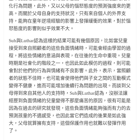
化行為問題，此外，又以父母的惱怒態度的預測強度來的更
高。而關於父母自身的支持狀況，只有來自個人的外界支
持，能夠在童年逆境經驗的影響上發揮緩衝的效果，對於惱
怒態度的影響則似乎效果不大。
Suh與Luthar認為這樣的結果可能有幾個原因，比如當兒童
接受到來自照顧者的這些負面情緒時，可能會經由學習的過
程，將這些情緒的意涵與表現，在往後的生命中重現。兒童
時期是社會化的階段之一，也因此如此模仿的過程，則可能
會對於他們的行為與情緒有不良影響。此外，表示，當照顧
者的狀態不佳時，也可能會使得他們與子女之間的互動模式
變得不健康，進而可能增加後續行為問題的出現。而談到父
母得到來自其他人的支持時，Suh與Luthar認為，沒辦法讓
經歷到負面情緒的兒童變得不那麼痛苦的原因，很有可能是
因為在過去的研究就發現，這些負面情緒能夠強而有力的去
預測孩童的不適感受，也因此當它們造成的後果是如此強
大，父母就算擁有支持，這個保護作用也就難以發揮作用
了。