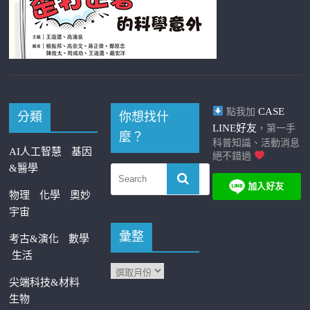
CASE
點我加
分類
你想找什
LINE好友
，第一手
麼？
科普知識、活動消息
AI人工智慧
基因
絕不錯過
&醫學
物理
化學
奧妙
宇宙
彙整
考古&演化
數學
生活
尖端科技&材料
生物