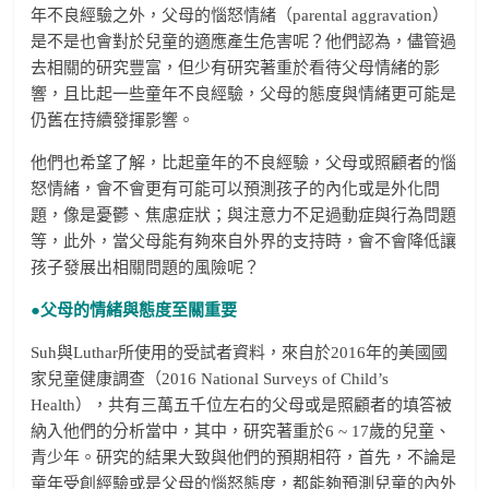
年不良經驗之外，父母的惱怒情緒（parental aggravation）
是不是也會對於兒童的適應產生危害呢？他們認為，儘管過
去相關的研究豐富，但少有研究著重於看待父母情緒的影
響，且比起一些童年不良經驗，父母的態度與情緒更可能是
仍舊在持續發揮影響。
他們也希望了解，比起童年的不良經驗，父母或照顧者的惱
怒情緒，會不會更有可能可以預測孩子的內化或是外化問
題，像是憂鬱、焦慮症狀；與注意力不足過動症與行為問題
等，此外，當父母能有夠來自外界的支持時，會不會降低讓
孩子發展出相關問題的風險呢？
●父母的情緒與態度至關重要
Suh與Luthar所使用的受試者資料，來自於2016年的美國國
家兒童健康調查（2016 National Surveys of Child’s
Health），共有三萬五千位左右的父母或是照顧者的填答被
納入他們的分析當中，其中，研究著重於6 ~ 17歲的兒童、
青少年。研究的結果大致與他們的預期相符，首先，不論是
童年受創經驗或是父母的惱怒態度，都能夠預測兒童的內外