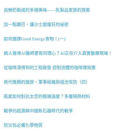
由鮮奶製成的多樣美味——乳製品家族的探索
加一點鹽巴，讓沙士變瘋狂的祕密
如何選擇Good Energy食物！(一)
病人覺得AI醫師更有同理心？AI正在介入真實醫療現場！
從咖啡漬得到的工程啟發 控制流體的咖啡環效應
商代晚期的旗斿、軍事組織與城池攻防（四）
衛星如何對抗太空的極端溫度？多層隔熱材料
戰爭的起源與中國新石器時代的戰爭
防災包必備化學物質