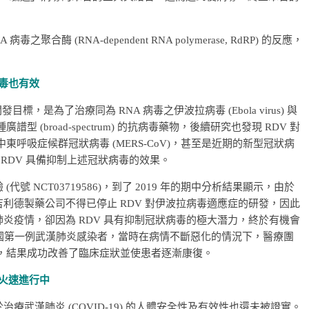
酶 (RNA-dependent RNA polymerase, RdRP) 的反應，
毒也有效
的開發目標，是為了治療同為 RNA 病毒之伊波拉病毒 (Ebola virus) 與
一種廣譜型 (broad-spectrum) 的抗病毒藥物，後續研究也發現 RDV 對
、中東呼吸症候群冠狀病毒 (MERS-CoV)，甚至是近期的新型冠狀病
證明，RDV 具備抑制上述冠狀病毒的效果。
代號 NCT03719586)，到了 2019 年的期中分析結果顯示，由於
吉利德製藥公司不得已停止 RDV 對伊波拉病毒適應症的研發，因此
肺炎疫情，卻因為 RDV 具有抑制冠狀病毒的極大潛力，終於有機會
，美國第一例武漢肺炎感染者，當時在病情不斷惡化的情況下，醫療團
療，結果成功改善了臨床症狀並使患者逐漸康復。
火速進行中
療武漢肺炎 (COVID-19) 的人體安全性及有效性也還未被證實。