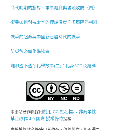
商代晚期的旗斿、軍事組織與城池攻防（四）
衛星如何對抗太空的極端溫度？多層隔熱材料
戰爭的起源與中國新石器時代的戰爭
防災包必備化學物質
咖啡渣不渣？化學故事(二)：化身SCG永續磚
創用 CC 姓名標示-非商業性-
本網站著作係採用
禁止改作 4.0 國際 授權條款
授權。
本授權條款允許使用者散布、傳輸著作，但不得為