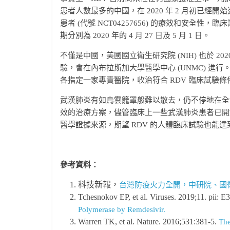
患者人數最多的中國，在 2020 年 2 月初已經開始進
患者 (代號 NCT04257656) 的療效和安
期分別為 2020 年的 4 月 27 日及 5 月 1 日。
不僅是中國，美國國立衛生研究院 (NIH) 也於 202
驗，會在內布拉斯加大學醫學中心 (UNMC) 進行。台
各指定一家專責醫院，收治符合 RDV 臨床試驗
武漢肺炎有如烏雲籠罩般難以散去，仍不停地在全
效的治療方案，儘管臨床上一些武漢肺炎患者已開始
醫學證據來源，期望 RDV 的人體臨床試驗也能
參考資料：
科技新報，
台灣防疫火力全開，中研院、國
Tchesnokov EP, et al. Viruses. 2019;11. pii: E
Polymerase by Remdesivir.
Warren TK, et al. Nature. 2016;531:381-5.
The