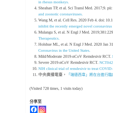
in rhesus monkeys.
Sheahan TP, et al. Sci Transl Med. 2017;9. pii
and zoonotic coronaviruses.
Wang M, et al. Cell Res. 2020 Feb 4. doi: 10
inhibit the recently emerged novel coronavirus
Mulangu S, et al. N Engl J Med. 2019;381:22
Therapeutics.
Holshue ML, et al. N Engl J Med. 2020 Jan 
Coronavirus in the United States.
Mild/Moderate 2019-nCoV Remdesivir RCT.
Severe 2019-nCoV Remdesivir RCT.
NCT042
NIH clinical trial of remdesivir to treat COVID
中央廣播電臺，
「瑞德西韋」將在台進行臨
(Visited 728 times, 1 visits today)
分享至