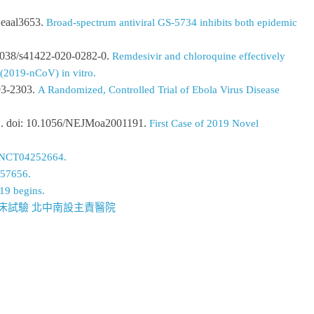
: eaal3653.
Broad-spectrum antiviral GS-5734 inhibits both epidemic
.1038/s41422-020-0282-0.
Remdesivir and chloroquine effectively
 (2019-nCoV) in vitro.
93-2303.
A Randomized, Controlled Trial of Ebola Virus Disease
31. doi: 10.1056/NEJMoa2001191.
First Case of 2019 Novel
NCT04252664.
57656.
-19 begins.
床試驗 北中南設主責醫院