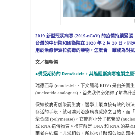
2019 新型冠狀病毒 (2019-nCoV) 的疫
台灣的中研院和國衛院在 2020 年 2 月 20 日，同
用於治療伊波拉病毒的藥物，怎麼會一躍成為對抗武漢肺
文／
楊朝傑
●備受期待的 Remdesivir
，其能阻斷病毒複製之原
瑞德西韋 (remdesivir，下文簡稱 RDV) 是由美國
(nucleotide analogues)，首先我們必須
假如被病毒感染而生病，醫學上最直接有效的辨法
存活的手段，就可達到治療病毒感染之目的，而「
聚合酶 (polymerase)，它能將小分子核苷酸 (n
或 RNA 遺傳物質。核苷酸是 DNA 和 RNA
兩者在結構上非常相似，所以核苷酸類似物能藉由