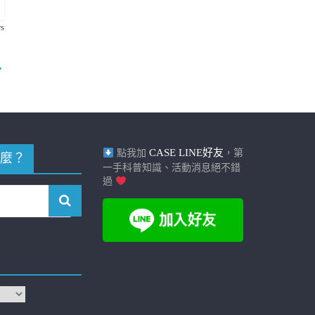
s
→
CASE LINE好友
點我加
，第
麼？
一手科普知識、活動消息絕不錯
過