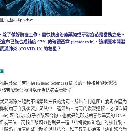
圖片出處 @pixabay
情持續緊張，除了做好防疫工作，盡快找出治療藥物或研發疫苗是當務之急。
天宣布已能合成純度 97% 的瑞德西韋 (remdesivir)，這項原本開發
炎 (COVID-19) 的救星？
理
生物製藥公司吉利德 (Gilead Sciences) 開發的一種核苷酸類似物
得了解為什麼核苷酸類似物可以作為抗病毒藥物？
就是消除在體內不斷繁殖生長的病毒，所以任何能阻止病毒在體內
抑制病毒自我複製」是其中一種策略。病毒的複製過程，必須仰賴
ucleotide) 聚合成大分子核酸聚合物，也就是能形成病毒最重要的 DNA
 的基本組成單位，而核苷酸類似物則是一種「結構被修飾過」的核苷酸，
「騙過」病毒的聚合酶並與其結合，進而達到使病毒「終止聚合酶