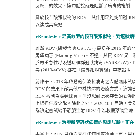
反應」的效果，換句話說就是阻斷了病毒的複製。
屬於核苷酸類似物的 RDV，其作用是能夠阻礙 RNA 病毒之聚合
以達成其療效。
●Remdesivir
是廣效型的核苷酸類似物，對冠狀病
雖然 RDV (研發代號 GS-5734) 最初在 2016 年
馬堡病毒 (Marburg Virus)。不過，其實 RDV 是
於嚴重急性呼吸道症候群冠狀病毒 (SARS-CoV)
毒 (2019-nCoV) 都在「體外細胞實驗」中被
前陣子，2018 年啟動的伊波拉病毒之人體臨床試驗 (
RDV 的效果不敵其他單株抗體的治療方式，這讓
RDV 被列為板凳球員。但沒想到此次突發的武漢
上場擔任救火隊。除此之外，2020 年 1 月時
隊決定嘗試給予靜脈注射 RDV 作為救援藥物治
●Remdesivir
治療新型冠狀病毒的臨床試驗，正在
事實上，RDV 目前尚未在任何國家獲准上市，用於治