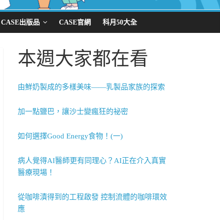
CASE出版品
CASE官網
科月50大全
本週大家都在看
由鮮奶製成的多樣美味——乳製品家族的探索
加一點鹽巴，讓沙士變瘋狂的祕密
如何選擇Good Energy食物！(一)
病人覺得AI醫師更有同理心？AI正在介入真實
醫療現場！
從咖啡漬得到的工程啟發 控制流體的咖啡環效
應