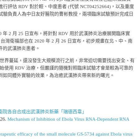
行評估 RDV 對於輕、中度患者 (代號 NCT04252664)，以及重度
全性，臨床試驗負責人為中日友好醫院的曹彬教授，兩項臨床試驗預計完成日
0 年 2 月 25 日宣布，將針對 RDV 用於武漢肺炎治療展開臨床實
灣衛福部也在 2020 年 2 月 26 日宣布，初步規畫在北、中、南
條件的武漢肺炎患者。
世界蔓延，還沒發生大規模流行之前，非常迫切需要找出安全、有
使用 RDV 治療，但嚴謹的隨機對照臨床試驗才會是較為可靠的
達到如同體外實驗的效果，為治癒武漢肺炎帶來新的曙光。
衛院各自合成出武漢肺炎新藥「瑞德西韋」
326.
Mechanism of Inhibition of Ebola Virus RNA-Dependent RNA
rapeutic efficacy of the small molecule GS-5734 against Ebola virus