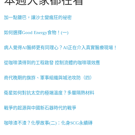
本週大家都在看
加一點鹽巴，讓沙士變瘋狂的祕密
如何選擇Good Energy食物！(一)
病人覺得AI醫師更有同理心？AI正在介入真實醫療現場！
從咖啡漬得到的工程啟發 控制流體的咖啡環效應
商代晚期的旗斿、軍事組織與城池攻防（四）
衛星如何對抗太空的極端溫度？多層隔熱材料
戰爭的起源與中國新石器時代的戰爭
咖啡渣不渣？化學故事(二)：化身SCG永續磚