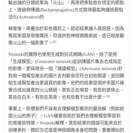
輸出端的分類結果為「火山」，再來把焦點放在特定的節點
上，透過倒傳遞(Backpropagation)方式取得最能夠讓該節點
活化(Activation)的
梯度後，再疊加於彩色雜訊上。起初結果讓人很困惑，因為
看起來還是很像雜訊，但或許對神經網路來說，這已經是最
[1]
像火山的一幅影像了。
Yosinski的團隊也使用生成對抗式網路(GAN)，除了使用
「生成模型」(Generator network)從訓練圖片集去合成指定
的影像，更採用另一個「建議模型」(Adversary network)針
對前一個模型產出的圖片去判斷是否符合初始期望，並回饋
給生成模型產出更逼真的影像。他們的結果發現許多圖片確
實合成出逼真的火山樣貌，某些正在噴發、有些則是休止、
[4]
某些在白天、有些在黑夜，也有些看不出是什麼。
事實上，即便我們不容易去理解模型看到的最佳解（例如前
面火山的例子），GAN確實有助於我們去理解模型學習到
的是哪些特徵。Yosinski解釋，某些結果的錯誤可能來自於
訓練資料、標記方式或是神經網路本身的問題，重複類似的