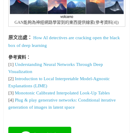
GAN能夠為神經網路學習到的東西提供線索(參考資料[4])
原文出處：
How AI detectives are cracking open the black
box of deep learning
參考資料：
[1]
Understanding Neural Networks Through Deep
Visualization
[2]
Introduction to Local Interpretable Model-Agnostic
Explanations (LIME)
[3]
Monotonic Calibrated Interpolated Look-Up Tables
[4]
Plug & play generative networks: Conditional iterative
generation of images in latent space