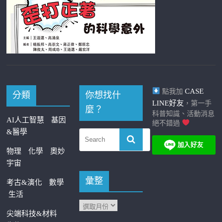
CASE
點我加
分類
你想找什
LINE好友
，第一手
麼？
科普知識、活動消息
AI人工智慧
基因
絕不錯過
&醫學
物理
化學
奧妙
宇宙
彙整
考古&演化
數學
生活
尖端科技&材料