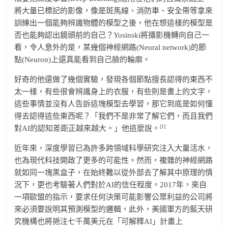
將大量已標記的影像，像是斑馬線、消防車、安全帶等拿來
訓練出一個能夠辨識物體的模型之後，他在想這樣的模型是
否也能夠認出鏡頭前的自己？Yosinski將攝影機轉向自己一
看，令人意外的是，某幾個神經網路(Neural network)的節
點(Neuron)上還真能看到自己臉的輪廓。
好奇的他還做了幾個實驗，發現各個節點擅長認得的東西不
太一樣，有些很會辨識身上的衣服，有些則是書上的文字，
這些事情並沒有人告訴這塊模型去學習，那它到底是如何懂
得去認得這些東西呢？「我們不是非常了解它們，而且我們
[1]
對AI的認知差距正越來越大。」他這麼說。
近年來，深度學習已為許多跨領域科學研究注入大量活水，
也為現代科技開啟了更多的可能性。然而，複雜的神經網路
就如同一塊黑盒子，在始終難以從外部去了解其中原理的情
況下，更也考驗著人們對於AI的信任程度。2017年，來自
一項歐盟的指示，要求任何決策可能影響公眾利益的公司將
來必須要說明其預測模型的邏輯，此外，美國軍方的藍天研
究機構也將挹注七千萬美元在「可解釋AI」計畫上