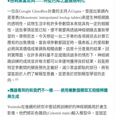
●
控制黑盒走向——
先從已知之處做透明化
一位在Google GlassBox計畫的主持人Gupta，曾提出單調內
差查表(Monotonic interpolated loolup tables)來提生神經網路
的透明性。試想生活中有許多參數間本來就具有一定的相關
性，這些事情若是已知，便不需要再透過神經網路去重新學
習的。舉例而言，今天想從一台二手車的各項資訊去計算它
應有的出售價值，當各項參數都固定時，儀表板上的里程數
必將與其價值成單調負相關函數，這是十分直覺的結果。回
到實際面，在許多資料量不足或雜訊過多的情形下，神經網
路訓練的成效並非每次都可以幸運地獲得良好結果，若能將
特定參數間的關係預先定義好，減少黑盒節點的部分，將有
望能助於人們了解模型意義，並更易於控制模型學習的走
[3]
向。
●
機器看到的和我們不一樣——
使用複數個模型互相做辨識
與生成
Yosinski在後續的研究中嘗試將訓練好的神經網路用於產生
影像。他們將彩色雜訊(Colored static)輸入模型中，並固定