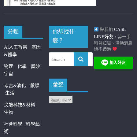
CASE
點我加
分類
你想找什
LINE好友
，第一手
麼？
科普知識、活動消息
AI人工智慧
基因
絕不錯過
&醫學
物理
化學
奧妙
宇宙
彙整
考古&演化
數學
生活
尖端科技&材料
生物
社會科學
科學藝
術