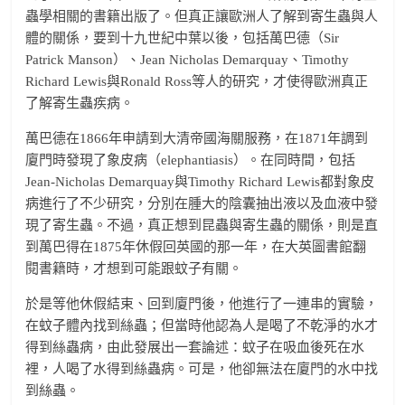
蟲學相關的書籍出版了。但真正讓歐洲人了解到寄生蟲與人
體的關係，要到十九世紀中葉以後，包括萬巴德（Sir
Patrick Manson）、Jean Nicholas Demarquay、Timothy
Richard Lewis與Ronald Ross等人的研究，才使得歐洲真正
了解寄生蟲疾病。
萬巴德在1866年申請到大清帝國海關服務，在1871年調到
廈門時發現了象皮病（elephantiasis）。在同時間，包括
Jean-Nicholas Demarquay與Timothy Richard Lewis都對象皮
病進行了不少研究，分別在腫大的陰囊抽出液以及血液中發
現了寄生蟲。不過，真正想到昆蟲與寄生蟲的關係，則是直
到萬巴得在1875年休假回英國的那一年，在大英圖書館翻
閱書籍時，才想到可能跟蚊子有關。
於是等他休假結束、回到廈門後，他進行了一連串的實驗，
在蚊子體內找到絲蟲；但當時他認為人是喝了不乾淨的水才
得到絲蟲病，由此發展出一套論述：蚊子在吸血後死在水
裡，人喝了水得到絲蟲病。可是，他卻無法在廈門的水中找
到絲蟲。