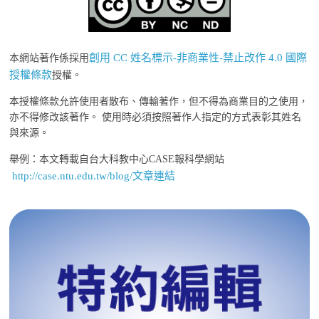
創用 CC 姓名標示-非商業性-禁止改作 4.0 國際
本網站著作係採用
授權條款
授權。
本授權條款允許使用者散布、傳輸著作，但不得為商業目的之使用，
亦不得修改該著作。 使用時必須按照著作人指定的方式表彰其姓名
與來源。
舉例：本文轉載自台大科教中心CASE報科學網站
http://case.ntu.edu.tw/blog/文章連結