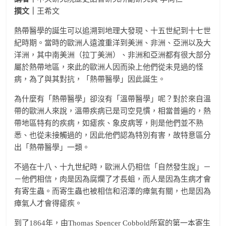
撰文｜
王希文
熱帶醫學的誕生可以追溯到地理大發現、十五世紀到十七世
紀時期。當時的歐洲人遠渡重洋到美洲、非洲、亞洲以及大
洋洲，其中南美洲（拉丁美洲）、非洲和亞洲都有很大部分
屬於熱帶地區，來此的歐洲人因而染上他們從未見過的怪
病，為了與其對抗，「熱帶醫學」因此誕生。
為什麼有「熱帶醫學」卻沒有「溫帶醫學」呢？對於來自溫
帶的歐洲人來說，溫帶疾病已是司空見慣，相當普遍的，熱
帶地區特有的疾病，如瘧疾、象皮病等，則是他們並不熟
悉、也從未接觸過的，因此他們認為特別有害，故特意區分
出「熱帶醫學」一類。
不過在十八、十九世紀時，歐洲人仍相信「自然發生說」－
－他們相信，肉是因為腐爛了才長蛆，而人是因為生病才會
有寄生蟲。而寄生蟲也被相信和沼澤的瘴氣有關，也是因為
瘴氣人才會得瘧疾。
到了1864年，由Thomas Spencer Cobbold所寫的第一本寄生