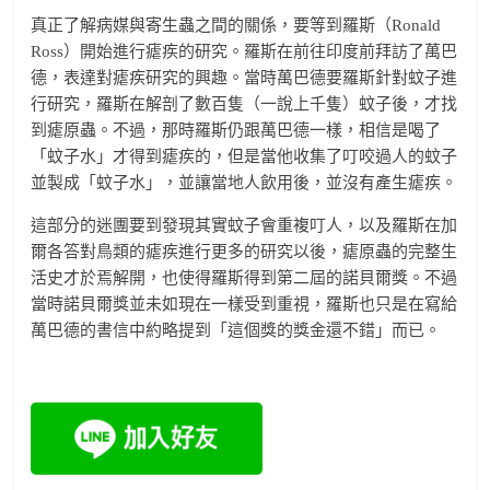
真正了解病媒與寄生蟲之間的關係，要等到羅斯（Ronald
Ross）開始進行瘧疾的研究。羅斯在前往印度前拜訪了萬巴
德，表達對瘧疾研究的興趣。當時萬巴德要羅斯針對蚊子進
行研究，羅斯在解剖了數百隻（一說上千隻）蚊子後，才找
到瘧原蟲。不過，那時羅斯仍跟萬巴德一樣，相信是喝了
「蚊子水」才得到瘧疾的，但是當他收集了叮咬過人的蚊子
並製成「蚊子水」，並讓當地人飲用後，並沒有產生瘧疾。
這部分的迷團要到發現其實蚊子會重複叮人，以及羅斯在加
爾各答對鳥類的瘧疾進行更多的研究以後，瘧原蟲的完整生
活史才於焉解開，也使得羅斯得到第二屆的諾貝爾獎。不過
當時諾貝爾獎並未如現在一樣受到重視，羅斯也只是在寫給
萬巴德的書信中約略提到「這個獎的獎金還不錯」而已。