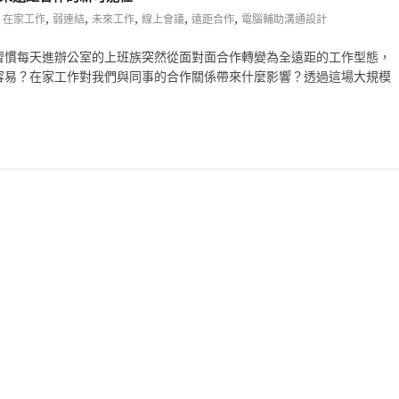
,
,
,
,
,
,
在家工作
弱連結
未來工作
線上會議
遠距合作
電腦輔助溝通設計
習慣每天進辦公室的上班族突然從面對面合作轉變為全遠距的工作型態，
容易？在家工作對我們與同事的合作關係帶來什麼影響？透過這場大規模