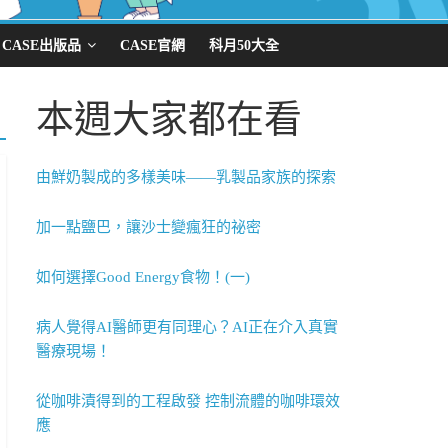
CASE出版品
CASE官網
科月50大全
本週大家都在看
由鮮奶製成的多樣美味——乳製品家族的探索
加一點鹽巴，讓沙士變瘋狂的祕密
如何選擇Good Energy食物！(一)
病人覺得AI醫師更有同理心？AI正在介入真實
醫療現場！
從咖啡漬得到的工程啟發 控制流體的咖啡環效
應