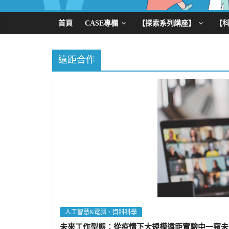
首頁
CASE專欄
【探索系列講座】
【
遠距合作
人工智慧&電腦、資料科學
未來工作型態：從疫情下大規模遠距實驗中一窺未