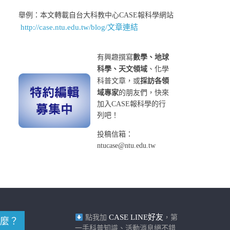
舉例：本文轉載自台大科教中心CASE報科學網站
http://case.ntu.edu.tw/blog/文章連結
有興趣撰寫
數學、地球
科學、天文領域
、化學
科普文章，或
採訪各領
域專家
的朋友們，快來
加入CASE報科學的行
列吧！
投稿信箱：
ntucase@ntu.edu.tw
CASE LINE好友
點我加
，第
麼？
一手科普知識、活動消息絕不錯