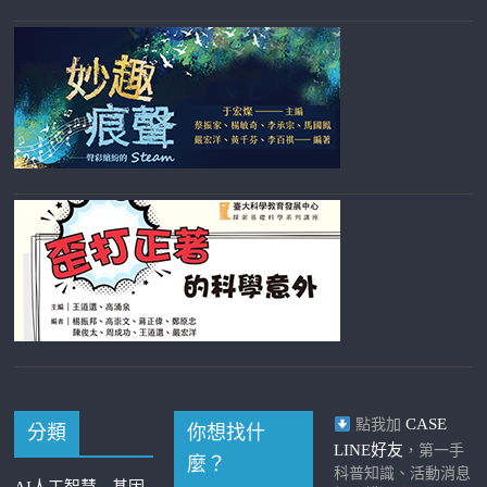
CASE
點我加
分類
你想找什
LINE好友
，第一手
麼？
科普知識、活動消息