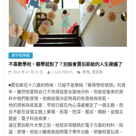
謝宇程專欄
不喜歡學校，輟學就對了？別誤會賈伯斯給的人生建議了
,
2019 年 01 月 01 日
CASE PRESS
教育
賈伯斯
■賈伯斯在十八歲的時候，已經不是單純「覺得學校很煩」的青
年。雖然他當時自己不見得這麼全面地分析，但是從後來的資
料中我們能發現，他做這個決定時真的有資格與底氣。
他的資格與底氣是：早就已經在內心深處確定了一個主題，而
且不斷在這個主題上累積、拓寬、挖深、嘗試、開創。這個主
題是：電子科技商業。
遠在賈伯斯升大學之前，他就非常精熟於電子方面的材料、知
識、原理。他從小聽爸爸說明電子零件功能，把器材當玩具，