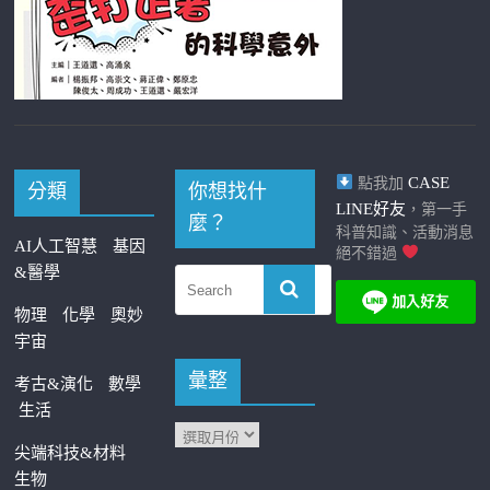
CASE
點我加
分類
你想找什
LINE好友
，第一手
麼？
科普知識、活動消息
AI人工智慧
基因
絕不錯過
&醫學
物理
化學
奧妙
宇宙
彙整
考古&演化
數學
生活
尖端科技&材料
生物