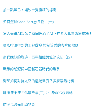
加一點鹽巴，讓沙士變瘋狂的祕密
如何選擇Good Energy食物！(一)
病人覺得AI醫師更有同理心？AI正在介入真實醫療現場！
從咖啡漬得到的工程啟發 控制流體的咖啡環效應
商代晚期的旗斿、軍事組織與城池攻防（四）
戰爭的起源與中國新石器時代的戰爭
衛星如何對抗太空的極端溫度？多層隔熱材料
咖啡渣不渣？化學故事(二)：化身SCG永續磚
防災包必備化學物質