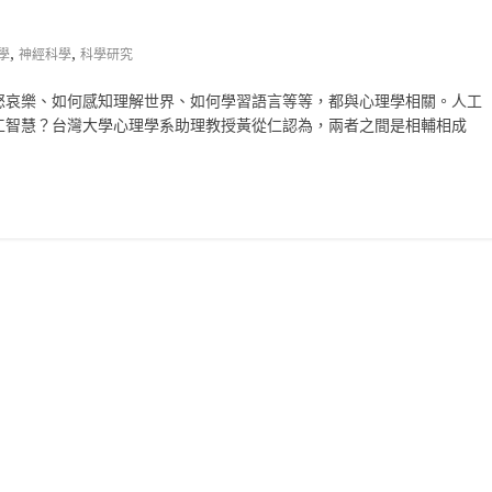
,
,
學
神經科學
科學研究
怒哀樂、如何感知理解世界、如何學習語言等等，都與心理學相關。人工
工智慧？台灣大學心理學系助理教授黃從仁認為，兩者之間是相輔相成