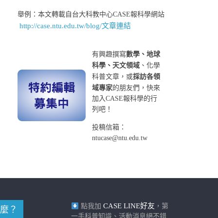
舉例：本文轉載自台大科教中心CASE報科學網站
http://case.ntu.edu.tw/blog/文章連結
有興趣撰寫
數學、地球
科學、天文領域
、化學
科普文章，或
採訪各領
域專家
的朋友們，快來
加入CASE報科學的行
列吧！
投稿信箱：
ntucase@ntu.edu.tw
CASE LINE好友
點我加
，第
麼？
一手科普知識、活動消息絕不錯