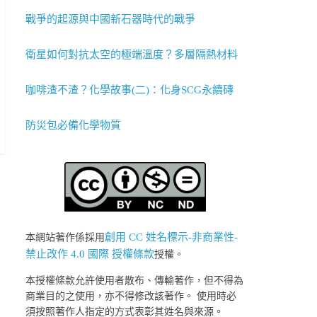
戰爭的起源與中國新石器時代的戰爭
衛星如何對抗太空的極端溫度？多層隔熱材料
咖啡渣不渣？化學故事(二)：化身SCG永續磚
防災包必備化學物質
創用 CC 姓名標示-非商業性-
本網站著作係採用
禁止改作 4.0 國際 授權條款
授權。
本授權條款允許使用者散布、傳輸著作，但不得為
商業目的之使用，亦不得修改該著作。 使用時必
須按照著作人指定的方式表彰其姓名與來源。