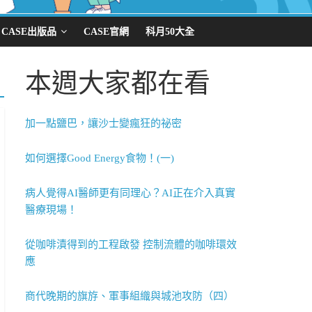
CASE出版品
CASE官網
科月50大全
本週大家都在看
加一點鹽巴，讓沙士變瘋狂的祕密
如何選擇Good Energy食物！(一)
病人覺得AI醫師更有同理心？AI正在介入真實
醫療現場！
從咖啡漬得到的工程啟發 控制流體的咖啡環效
應
商代晚期的旗斿、軍事組織與城池攻防（四）