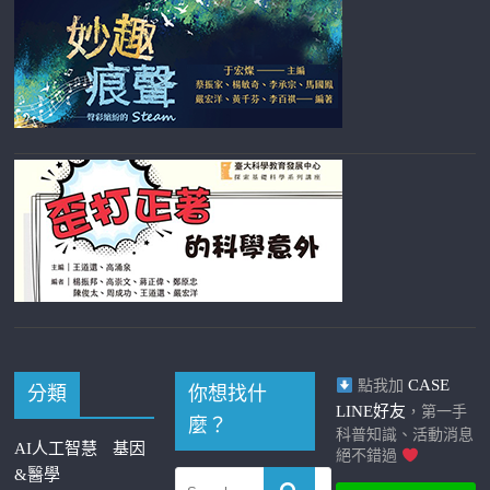
CASE
點我加
分類
你想找什
LINE好友
，第一手
麼？
科普知識、活動消息
AI人工智慧
基因
絕不錯過
&醫學